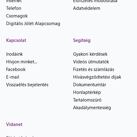
Internet
Előfizetés módosítása
Telefon
Adatvédelem
Csomagok
Digitális Jólét Alapcsomag
Kapcsolat
Segítség
Irodáink
Gyakori kérdések
Hívjon minket...
Videós útmutatók
Facebook
Fizetés és számlázás
E-mail
Hívásvégződtetési díjak
Visszaélés bejelentés
Dokumentumtár
Honlaptérkép
Tartalomszűrő
Akadálymentesség
Vidanet