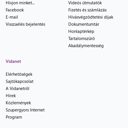
Hívjon minket...
Videós útmutatók
Facebook
Fizetés és számlázás
E-mail
Hívásvégződtetési díjak
Visszaélés bejelentés
Dokumentumtár
Honlaptérkép
Tartalomszűrő
Akadálymentesség
Vidanet
Elérhetőségek
Sajtókapcsolat
A Vidanetről
Hírek
Közlemények
Szupergyors Internet
Program