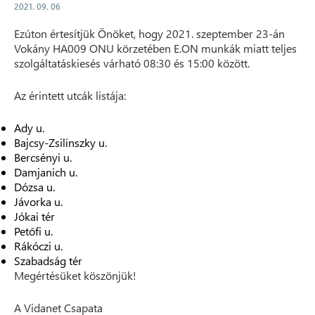
2021. 09. 06
Ezúton értesítjük Önöket, hogy 2021. szeptember 23-án
Vokány HA009 ONU körzetében E.ON munkák miatt teljes
szolgáltatáskiesés várható 08:30 és 15:00 között.
Az érintett utcák listája:
Ady u.
Bajcsy-Zsilinszky u.
Bercsényi u.
Damjanich u.
Dózsa u.
Jávorka u.
Jókai tér
Petőfi u.
Rákóczi u.
Szabadság tér
Megértésüket köszönjük!
A Vidanet Csapata