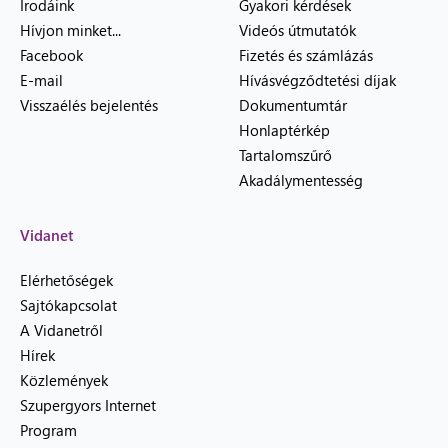
Irodáink
Gyakori kérdések
Hívjon minket...
Videós útmutatók
Facebook
Fizetés és számlázás
E-mail
Hívásvégződtetési díjak
Visszaélés bejelentés
Dokumentumtár
Honlaptérkép
Tartalomszűrő
Akadálymentesség
Vidanet
Elérhetőségek
Sajtókapcsolat
A Vidanetről
Hírek
Közlemények
Szupergyors Internet
Program