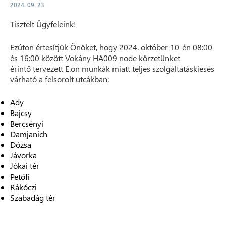
2024. 09. 23
Tisztelt Ügyfeleink!
Ezúton értesítjük Önöket, hogy 2024. október 10-én 08:00
és 16:00 között Vokány HA009 node körzetünket
érintő tervezett E.on munkák miatt teljes szolgáltatáskiesés
várható a felsorolt utcákban:
Ady
Bajcsy
Bercsényi
Damjanich
Dózsa
Jávorka
Jókai tér
Petőfi
Rákóczi
Szabadág tér