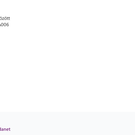
özött
HA006
danet