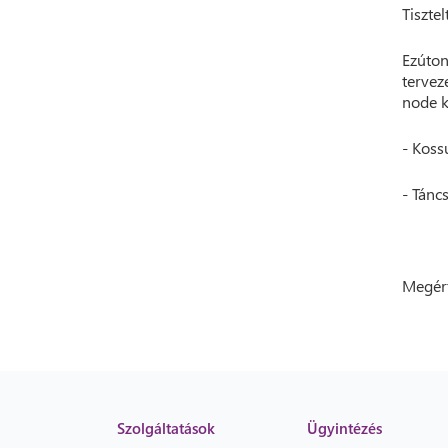
Tisztel
Ezúton
tervez
node k
- Koss
- Táncs
Megért
Szolgáltatások
Ügyintézés