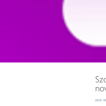
Sz
no
2025. 10