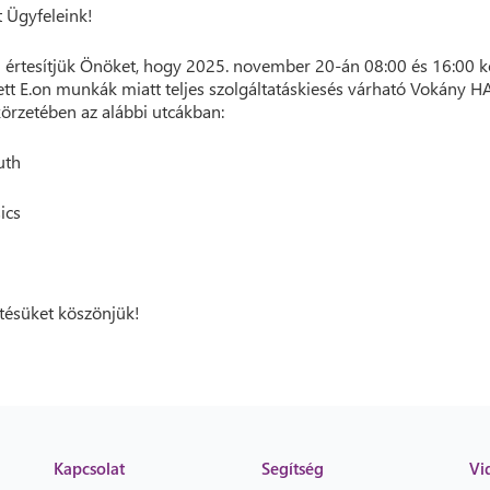
t Ügyfeleink!
 értesítjük Önöket, hogy 2025. november 20-án 08:00 és 16:00 k
ett E.on munkák miatt teljes szolgáltatáskiesés várható Vokány 
örzetében az alábbi utcákban:
uth
ics
ésüket köszönjük!
Kapcsolat
Segítség
Vi