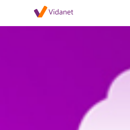
Szolgáltatáskiesés Vokányba