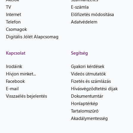
TV
E-számla
Internet
Előfizetés módosítása
Telefon
Adatvédelem
Csomagok
Digitális Jólét Alapcsomag
Kapcsolat
Segítség
Irodáink
Gyakori kérdések
Hívjon minket...
Videós útmutatók
Facebook
Fizetés és számlázás
E-mail
Hívásvégződtetési díjak
Visszaélés bejelentés
Dokumentumtár
Honlaptérkép
Tartalomszűrő
Akadálymentesség