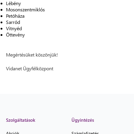
Lébény
Mosonszentmiklós
Petőháza
Sarród
Vitnyéd
Öttevény
Megértésüket köszönjük!
Vidanet Ügyfélközpont
Szolgáltatások
Ügyintézés
Akciók
Számlafizetés