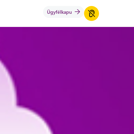
Ügyfélkapu
n