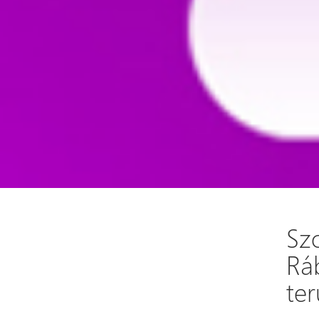
Sz
Rá
ter