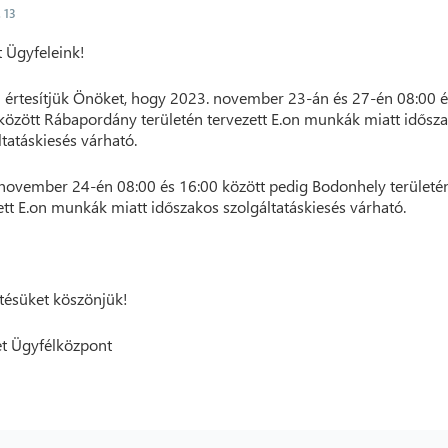
. 13
t Ügyfeleink!
 értesítjük Önöket, hogy 2023. november 23-án és 27-én 08:00 é
között Rábapordány területén tervezett E.on munkák miatt idősz
ltatáskiesés várható.
november 24-én 08:00 és 16:00 között pedig Bodonhely területé
ett E.on munkák miatt időszakos szolgáltatáskiesés várható.
ésüket köszönjük!
t Ügyfélközpont