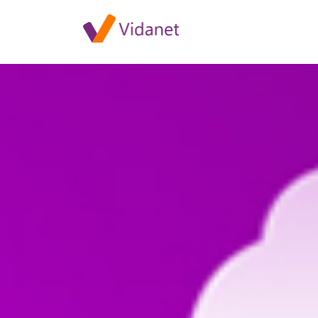
Szolgáltatáskimaradás Rábap