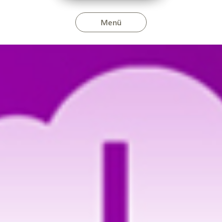
Menü
ordány és Bodonhely területé