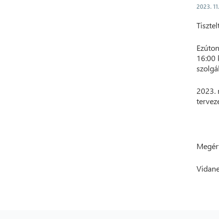
2023. 11
Tisztel
Ezúton
16:00 
szolgá
2023. 
tervez
Megért
Vidane