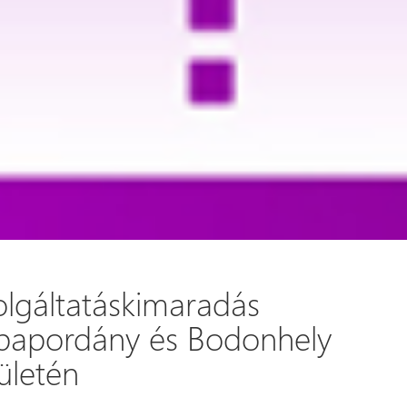
olgáltatáskimaradás
bapordány és Bodonhely
ületén