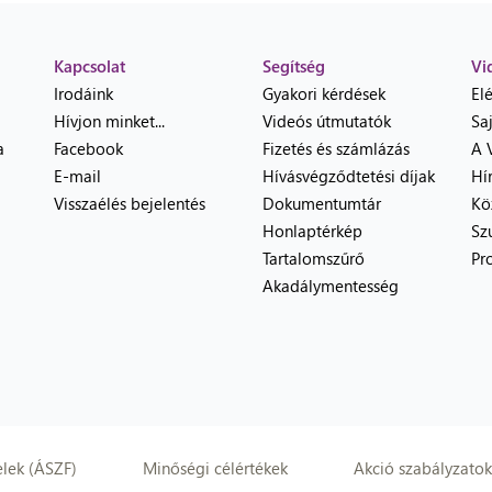
Kapcsolat
Segítség
Vi
Irodáink
Gyakori kérdések
El
Hívjon minket...
Videós útmutatók
Sa
a
Facebook
Fizetés és számlázás
A 
E-mail
Hívásvégződtetési díjak
Hí
Visszaélés bejelentés
Dokumentumtár
Kö
Honlaptérkép
Sz
Tartalomszűrő
Pr
Akadálymentesség
elek (ÁSZF)
Minőségi célértékek
Akció szabályzatok