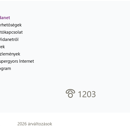
danet
érhetőségek
jtókapcsolat
Vidanetről
rek
zlemények
upergyors Internet
ogram
1203
2026 árváltozások