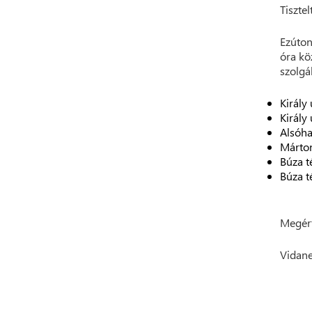
Tisztel
Ezúton
óra kö
szolgá
Király
Király 
Alsóha
Márton
Búza té
Búza té
Megért
Vidane