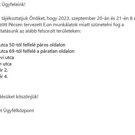
t Ügyfeleink!
 tájékoztatjuk Önöket, hogy 2023. szeptember 20-án és 21-én 8 
zött Pécsen tervezett E.on munkálatok miatt szünetelni fog a
ltatásunk az alább felsorolt területeken:
 utca 50-től felfelé páros oldalon
utca 69-től felfelé a páratlan oldalon
vi utca
 utca
r 2.
r 4.
ésüket köszönjük!
t Ügyfélközpont