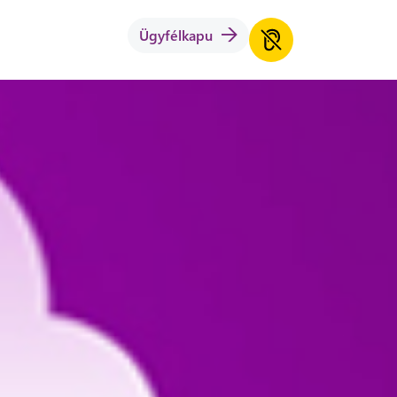
Ügyfélkapu
1-én