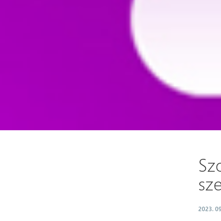
Sz
sz
2023. 09