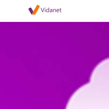
Szolgáltatáskimaradás Pécsen