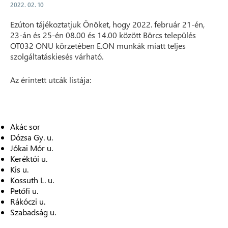
2022. 02. 10
Ezúton tájékoztatjuk Önöket, hogy 2022. február 21-én,
23-án és 25-én 08.00 és 14.00 között Börcs település
OT032 ONU körzetében E.ON munkák miatt teljes
szolgáltatáskiesés várható.
Az érintett utcák listája:
Akác sor
Dózsa Gy. u.
Jókai Mór u.
Keréktói u.
Kis u.
Kossuth L. u.
Petőfi u.
Rákóczi u.
Szabadság u.