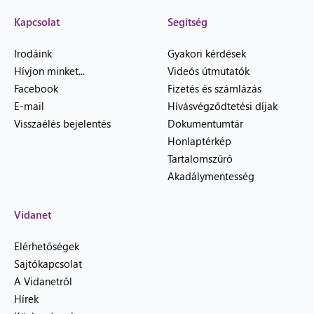
Kapcsolat
Segítség
Irodáink
Gyakori kérdések
Hívjon minket...
Videós útmutatók
Facebook
Fizetés és számlázás
E-mail
Hívásvégződtetési díjak
Visszaélés bejelentés
Dokumentumtár
Honlaptérkép
Tartalomszűrő
Akadálymentesség
Vidanet
Elérhetőségek
Sajtókapcsolat
A Vidanetről
Hírek