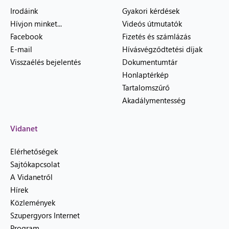
Irodáink
Gyakori kérdések
Hívjon minket...
Videós útmutatók
Facebook
Fizetés és számlázás
E-mail
Hívásvégződtetési díjak
Visszaélés bejelentés
Dokumentumtár
Honlaptérkép
Tartalomszűrő
Akadálymentesség
Vidanet
Elérhetőségek
Sajtókapcsolat
A Vidanetről
Hírek
Közlemények
Szupergyors Internet
Program