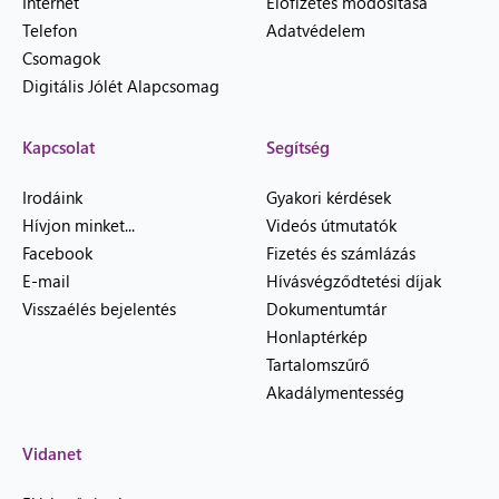
Internet
Előfizetés módosítása
Telefon
Adatvédelem
Csomagok
Digitális Jólét Alapcsomag
Kapcsolat
Segítség
Irodáink
Gyakori kérdések
Hívjon minket...
Videós útmutatók
Facebook
Fizetés és számlázás
E-mail
Hívásvégződtetési díjak
Visszaélés bejelentés
Dokumentumtár
Honlaptérkép
Tartalomszűrő
Akadálymentesség
Vidanet