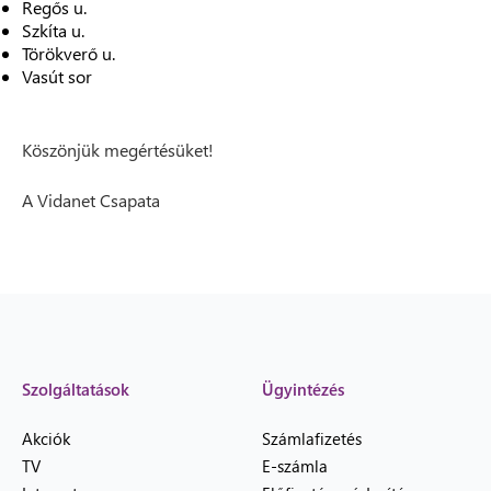
Regős u.
Szkíta u.
Törökverő u.
Vasút sor
Köszönjük megértésüket!
A Vidanet Csapata
Szolgáltatások
Ügyintézés
Akciók
Számlafizetés
TV
E-számla