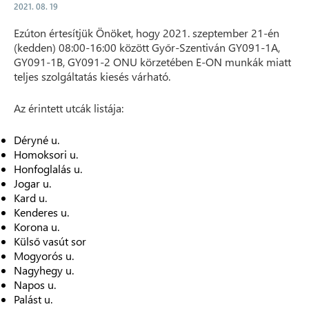
2021. 08. 19
Ezúton értesítjük Önöket, hogy 2021. szeptember 21-én
(kedden) 08:00-16:00 között Győr-Szentiván GY091-1A,
GY091-1B, GY091-2 ONU körzetében E-ON munkák miatt
teljes szolgáltatás kiesés várható.
Az érintett utcák listája:
Déryné u.
Homoksori u.
Honfoglalás u.
Jogar u.
Kard u.
Kenderes u.
Korona u.
Külső vasút sor
Mogyorós u.
Nagyhegy u.
Napos u.
Palást u.