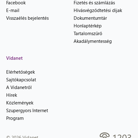
Facebook
Fizetés és számlázás
E-mail
Hívásvégződtetési díjak
Visszaélés bejelentés
Dokumentumtár
Honlaptérkép
Tartalomszűrő
Akadálymentesség
Vidanet
Elérhetőségek
Sajtókapcsolat
A Vidanetről
Hírek
Közlemények
Szupergyors Internet
Program
1203
© 2026 Vidanet