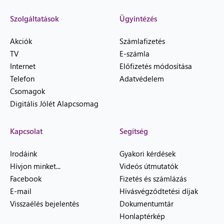
Szolgáltatások
Ügyintézés
Akciók
Számlafizetés
TV
E-számla
Internet
Előfizetés módosítása
Telefon
Adatvédelem
Csomagok
Digitális Jólét Alapcsomag
Kapcsolat
Segítség
Irodáink
Gyakori kérdések
Hívjon minket...
Videós útmutatók
Facebook
Fizetés és számlázás
E-mail
Hívásvégződtetési díjak
Visszaélés bejelentés
Dokumentumtár
Honlaptérkép