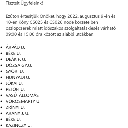
Tisztelt Ügyfeleink!
Ezúton értesítjük Önöket, hogy 2022. augusztus 9-én és
10-én Kóny CS025 és CS026 node körzeteiben
oszlopcserék miatt időszakos szolgáltatáskiesés várható
09:00 és 15:00 óra között az alábbi utcákban:
ÁRPÁD U.
BÉKE U.
DEÁK F. U.
DÓZSA GY.U.
GYŐRI U.
HUNYADI U.
JÓKAI U.
PETŐFI U.
VASÚTÁLLOMÁS
VÖRÖSMARTY U.
ZRÍNYI U.
ARANY J. U.
BÉKE U.
KAZINCZY U.