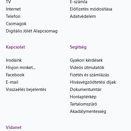
TV
E-számla
Internet
Előfizetés módosítása
Telefon
Adatvédelem
Csomagok
Digitális Jólét Alapcsomag
Kapcsolat
Segítség
Irodáink
Gyakori kérdések
Hívjon minket...
Videós útmutatók
Facebook
Fizetés és számlázás
E-mail
Hívásvégződtetési díjak
Visszaélés bejelentés
Dokumentumtár
Honlaptérkép
Tartalomszűrő
Akadálymentesség
Vidanet