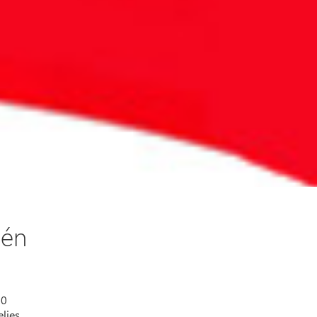
tén
00
ljes