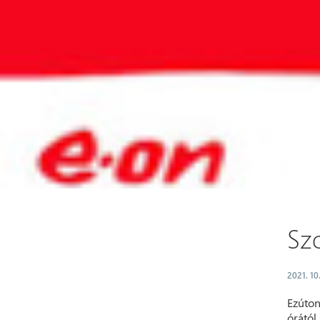
Szo
2021. 10
Ezúton
órától