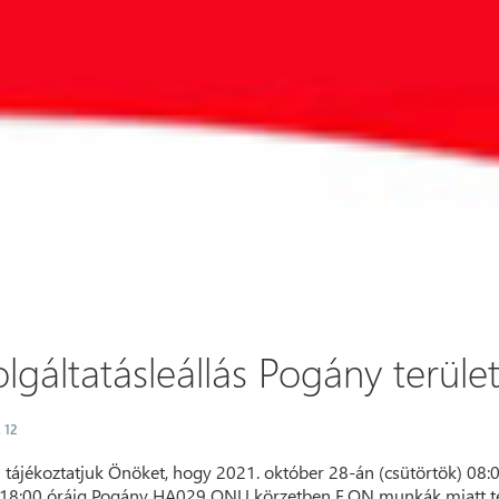
lgáltatásleállás Pogány terüle
. 12
 tájékoztatjuk Önöket, hogy 2021. október 28-án (csütörtök) 08:
 18:00 óráig Pogány HA029 ONU körzetben E.ON munkák miatt te