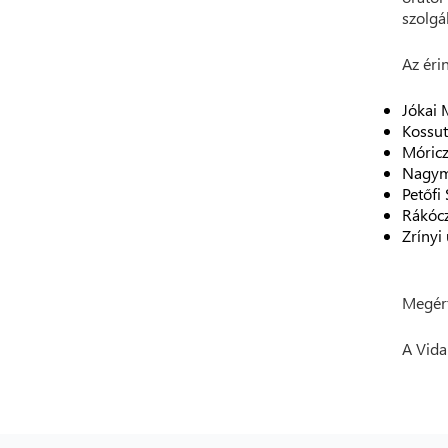
szolgá
Az érin
Jókai 
Kossut
Móricz
Nagym
Petőfi 
Rákóczi
Zrínyi 
Megért
A Vida