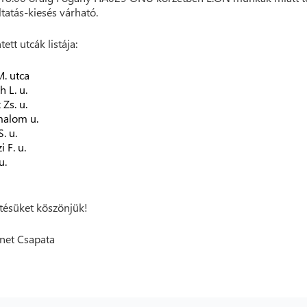
ltatás-kiesés várható.
tett utcák listája:
M. utca
h L. u.
 Zs. u.
alom u.
S. u.
 F. u.
u.
ésüket köszönjük!
net Csapata