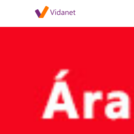
Szolgáltatásleállás Pogány ter