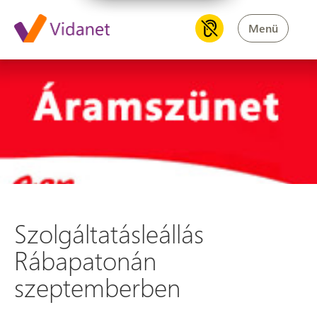
Menü
Szolgáltatásleállás Rábapato
Szolgáltatásleállás
Rábapatonán
szeptemberben