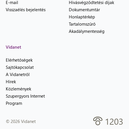
E-mail
Hívásvégződtetési díjak
Visszaélés bejelentés
Dokumentumtár
Honlaptérkép
Tartalomszűrő
Akadálymentesség
Vidanet
Elérhetőségek
Sajtókapcsolat
A Vidanetről
Hírek
Közlemények
Szupergyors Internet
Program
1203
© 2026 Vidanet