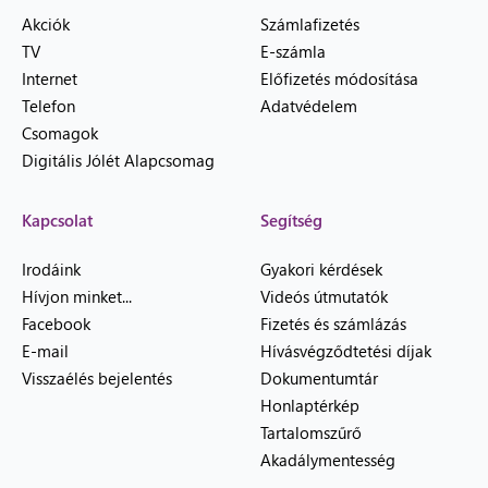
Akciók
Számlafizetés
TV
E-számla
Internet
Előfizetés módosítása
Telefon
Adatvédelem
Csomagok
Digitális Jólét Alapcsomag
Kapcsolat
Segítség
Irodáink
Gyakori kérdések
Hívjon minket...
Videós útmutatók
Facebook
Fizetés és számlázás
E-mail
Hívásvégződtetési díjak
Visszaélés bejelentés
Dokumentumtár
Honlaptérkép
Tartalomszűrő
Akadálymentesség