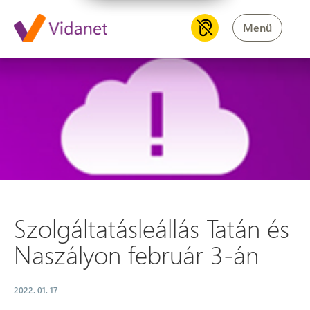
Menü
Szolgáltatásleállás Tatán és N
Szolgáltatásleállás Tatán és
Naszályon február 3-án
2022. 01. 17