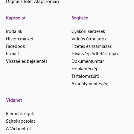
Digitális Jólét Alapcsomag
Kapcsolat
Segítség
Irodáink
Gyakori kérdések
Hívjon minket...
Videós útmutatók
Facebook
Fizetés és számlázás
E-mail
Hívásvégződtetési díjak
Visszaélés bejelentés
Dokumentumtár
Honlaptérkép
Tartalomszűrő
Akadálymentesség
Vidanet
Elérhetőségek
Sajtókapcsolat
A Vidanetről