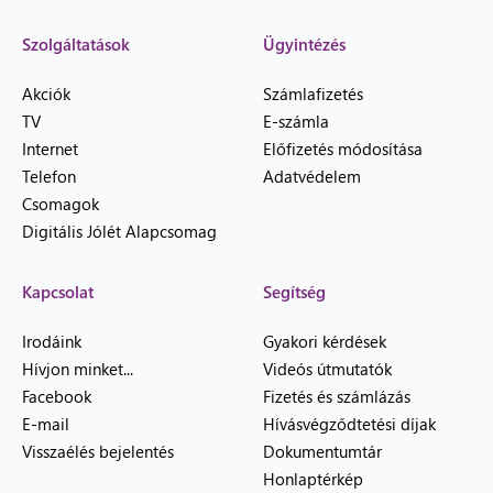
Szolgáltatások
Ügyintézés
Akciók
Számlafizetés
TV
E-számla
Internet
Előfizetés módosítása
Telefon
Adatvédelem
Csomagok
Digitális Jólét Alapcsomag
Kapcsolat
Segítség
Irodáink
Gyakori kérdések
Hívjon minket...
Videós útmutatók
Facebook
Fizetés és számlázás
E-mail
Hívásvégződtetési díjak
Visszaélés bejelentés
Dokumentumtár
Honlaptérkép