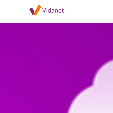
Tévécsatornák kiesése 2023. 