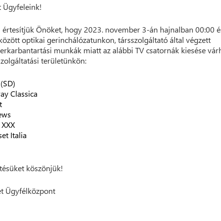
t Ügyfeleink!
 értesítjük Önöket, hogy 2023. november 3-án hajnalban 00:00 é
között optikai gerinchálózatunkon, társszolgáltató által végzett
erkarbantartási munkák miatt az alábbi TV csatornák kiesése vár
szolgáltatási területünkön:
 (SD)
ray Classica
t
ews
 XXX
et Italia
ésüket köszönjük!
t Ügyfélközpont