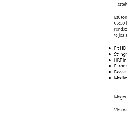
Tisztel
Ezúton
06:00 
rendsz
teljes 
Fit HD
String
HRT In
Euron
Dorcel
Medias
Megért
Vidane