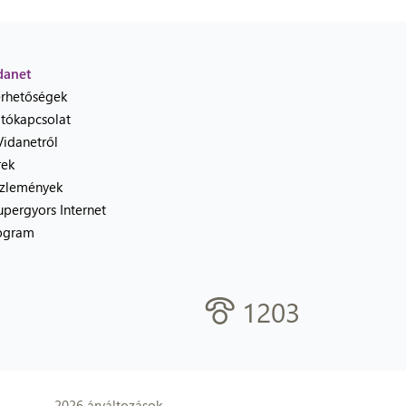
danet
érhetőségek
jtókapcsolat
Vidanetről
rek
zlemények
upergyors Internet
ogram
1203
2026 árváltozások