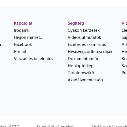
Kapcsolat
Segítség
Vi
Irodáink
Gyakori kérdések
El
Hívjon minket...
Videós útmutatók
Sa
a
Facebook
Fizetés és számlázás
A 
E-mail
Hívásvégződtetési díjak
Hí
Visszaélés bejelentés
Dokumentumtár
Kö
Honlaptérkép
Sz
Tartalomszűrő
Pr
Akadálymentesség
elek (ÁSZF)
Minőségi célértékek
Akció szabályzatok