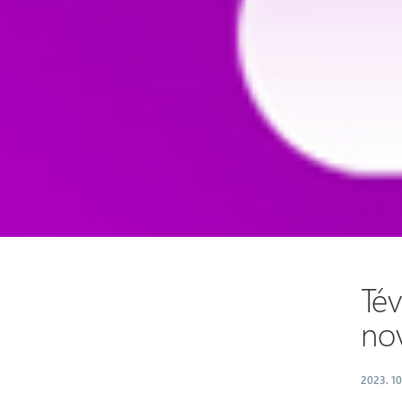
Té
no
2023. 10