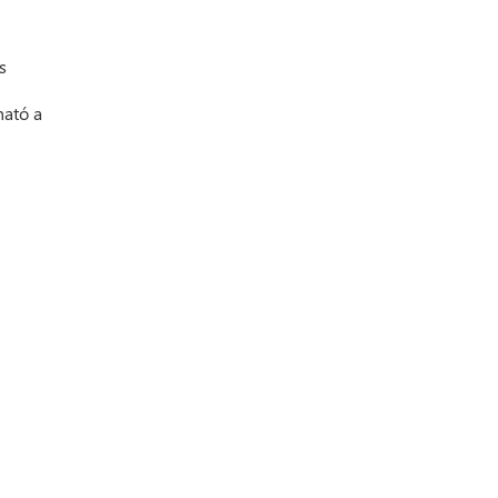
s
ható a