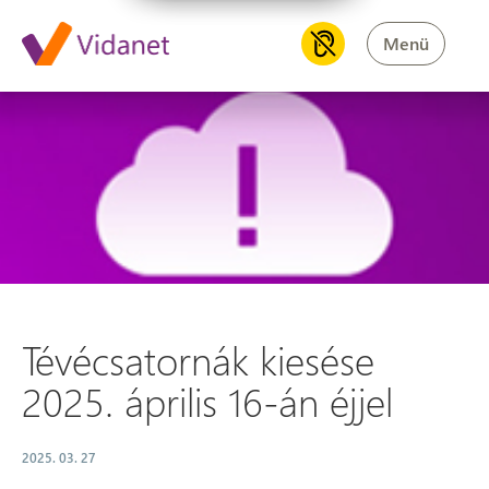
Menü
Tévécsatornák kiesése 2025. áp
Tévécsatornák kiesése
2025. április 16-án éjjel
2025. 03. 27