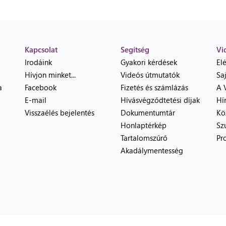
Kapcsolat
Segítség
Vi
Irodáink
Gyakori kérdések
El
Hívjon minket...
Videós útmutatók
Sa
a
Facebook
Fizetés és számlázás
A 
E-mail
Hívásvégződtetési díjak
Hí
Visszaélés bejelentés
Dokumentumtár
Kö
Honlaptérkép
Sz
Tartalomszűrő
Pr
Akadálymentesség