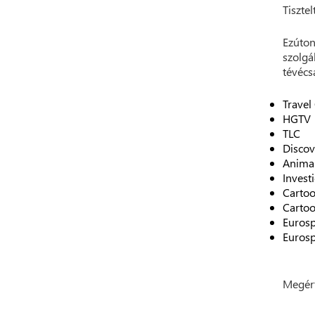
Tisztel
Ezúton
szolgá
tévécs
Travel
HGTV
TLC
Discov
Animal
Invest
Carto
Cartoo
Euros
Euros
Megért