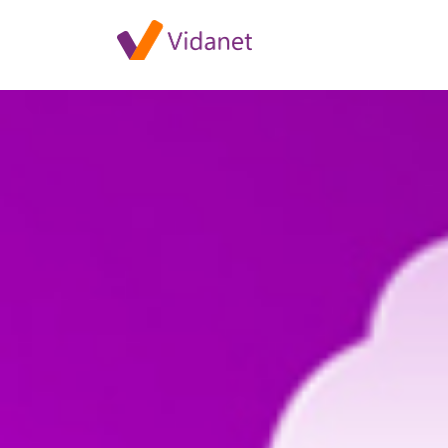
Tévécsatornák kiesése 2025. 