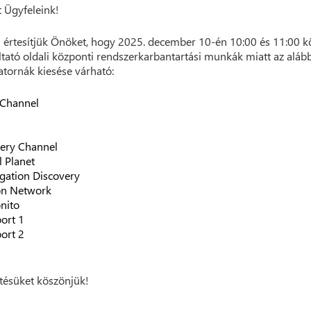
t Ügyfeleink!
 értesítjük Önöket, hogy 2025. december 10-én 10:00 és 11:00 k
ltató oldali központi rendszerkarbantartási munkák miatt az aláb
atornák kiesése várható:
 Channel
ery Channel
 Planet
igation Discovery
on Network
nito
port 1
port 2
ésüket köszönjük!