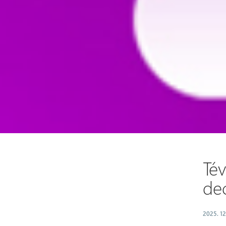
Té
de
2025. 12