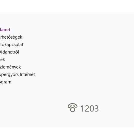
danet
érhetőségek
jtókapcsolat
Vidanetről
rek
zlemények
upergyors Internet
ogram
1203