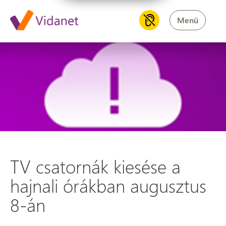
Menü
TV csatornák kiesése a hajnal
TV csatornák kiesése a
hajnali órákban augusztus
8-án