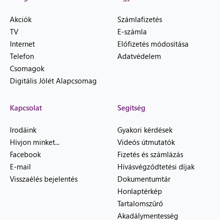
Akciók
Számlafizetés
TV
E-számla
Internet
Előfizetés módosítása
Telefon
Adatvédelem
Csomagok
Digitális Jólét Alapcsomag
Kapcsolat
Segítség
Irodáink
Gyakori kérdések
Hívjon minket...
Videós útmutatók
Facebook
Fizetés és számlázás
E-mail
Hívásvégződtetési díjak
Visszaélés bejelentés
Dokumentumtár
Honlaptérkép
Tartalomszűrő
Akadálymentesség