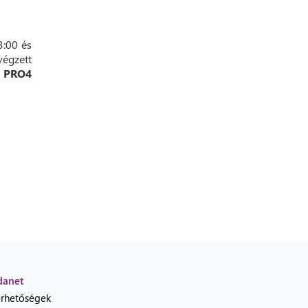
3:00 és
végzett
, PRO4
danet
érhetőségek