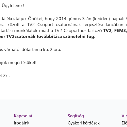
t Ügyfeleink!
 tájékoztatjuk Önöket, hogy 2014. június 3-án (kedden) hajnali 
ra között a TV2 Csoport csatornáinak terjesztési láncában 
tartási munkálatok miatt a TV2 Csoporthoz tartozó
TV2, FEM3
per TV2
csatornák továbbítása szünetelni fog
.
lás várható időtartama kb. 2 óra.
jük megértésüket!
t Zrt.
Kapcsolat
Segítség
Vi
Irodáink
Gyakori kérdések
El