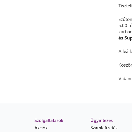
Tisztel
Ezúton
5:00 ó
karban
és Su
A leál
Köszön
Vidane
Szolgáltatások
Ügyintézés
Akciók
Számlafizetés