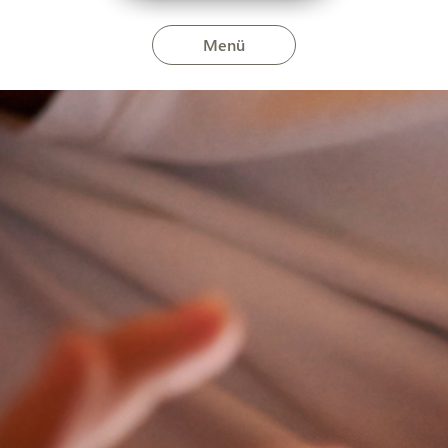
Menü
 június 3-án