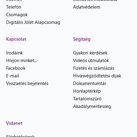
Telefon
Adatvédelem
Csomagok
Digitális Jólét Alapcsomag
Kapcsolat
Segítség
Irodáink
Gyakori kérdések
Hívjon minket...
Videós útmutatók
Facebook
Fizetés és számlázás
E-mail
Hívásvégződtetési díjak
Visszaélés bejelentés
Dokumentumtár
Honlaptérkép
Tartalomszűrő
Akadálymentesség
Vidanet
Elérhetőségek