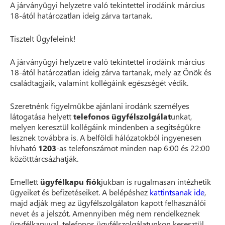
A járványügyi helyzetre való tekintettel irodáink március
18-ától határozatlan ideig zárva tartanak.
Tisztelt Ügyfeleink!
A járványügyi helyzetre való tekintettel irodáink március
18-ától határozatlan ideig zárva tartanak, mely az Önök és
családtagjaik, valamint kollégáink egészségét védik.
Szeretnénk figyelmükbe ajánlani irodánk személyes
látogatása helyett
telefonos ügyfélszolgálat
unkat,
melyen keresztül kollégáink mindenben a segítségükre
lesznek továbbra is. A belföldi hálózatokból ingyenesen
hívható
1203
-as telefonszámot minden nap 6:00 és 22:00
közötttárcsázhatják.
Emellett
ügyfélkapu fiók
jukban is rugalmasan intézhetik
ügyeiket és befizetéseiket. A belépéshez
kattintsanak ide
,
majd adják meg az ügyfélszolgálaton kapott felhasználói
nevet és a jelszót. Amennyiben még nem rendelkeznek
ügyfélkapuval, telefonos ügyfélszolgálatunkon keresztül