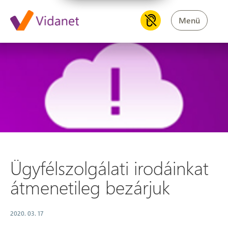
Menü
Ügyfélszolgálati irodáinkat á
Ügyfélszolgálati irodáinkat
átmenetileg bezárjuk
2020. 03. 17