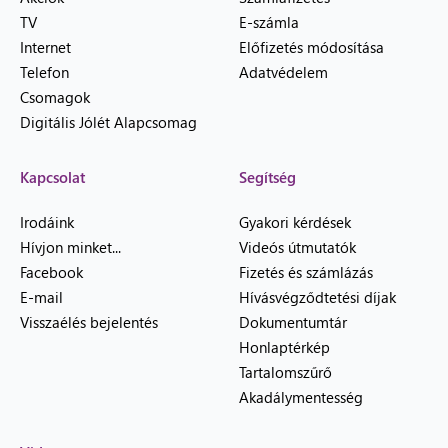
TV
E-számla
Internet
Előfizetés módosítása
Telefon
Adatvédelem
Csomagok
Digitális Jólét Alapcsomag
Kapcsolat
Segítség
Irodáink
Gyakori kérdések
Hívjon minket...
Videós útmutatók
Facebook
Fizetés és számlázás
E-mail
Hívásvégződtetési díjak
Visszaélés bejelentés
Dokumentumtár
Honlaptérkép
Tartalomszűrő
Akadálymentesség