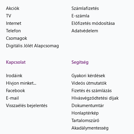
Akciók
Számlafizetés
TV
E-számla
Internet
Előfizetés módosítása
Telefon
Adatvédelem
Csomagok
Digitális Jólét Alapcsomag
Kapcsolat
Segítség
Irodáink
Gyakori kérdések
Hívjon minket...
Videós útmutatók
Facebook
Fizetés és számlázás
E-mail
Hívásvégződtetési díjak
Visszaélés bejelentés
Dokumentumtár
Honlaptérkép
Tartalomszűrő
Akadálymentesség