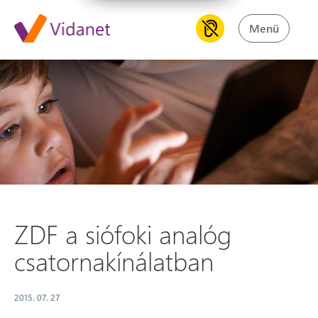
Menü
ZDF a siófoki analóg csatorna
ZDF a siófoki analóg
csatornakínálatban
2015. 07. 27