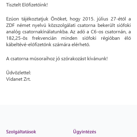
Tisztelt Előfizetőink!
Ezúon tájékoztatjuk Önöket, hogy 2015. július 27-étől a
ZDF német nyelvű közszolgálati csatorna bekerült siófoki
analóg csatornakínálatunkba. Az adó a C6-os csatornán, a
182,25-ös frekvencián minden siófoki régióban élő
kábeltévé-előfizetőnk számára elérhető.
A csatorna műsoraihoz jó szórakozást kívánunk!
Üdvözlettel:
Vidanet Zrt.
Szolgáltatások
Ügyintézés