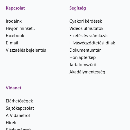
Kapcsolat
Segítség
Irodáink
Gyakori kérdések
Hívjon minket...
Videós útmutatók
Facebook
Fizetés és számlázás
E-mail
Hívásvégződtetési díjak
Visszaélés bejelentés
Dokumentumtár
Honlaptérkép
Tartalomszűrő
Akadálymentesség
Vidanet
Elérhetőségek
Sajtókapcsolat
A Vidanetről
Hírek
Közlemények