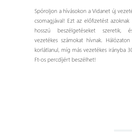
Spóroljon a hívásokon a Vidanet új vezeté
csomagjával! Ezt az előfizetést azoknak a
hosszú beszélgetéseket szeretik, é
vezetékes számokat hívnak. Hálózaton 
korlátlanul, míg más vezetékes irányba 3
Ft-os percdíjért beszélhet!