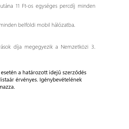
 utána 11 Ft-os egységes percdíj minden
 minden belföldi mobil hálózatba.
vások díja megegyezik a Nemzetközi 3.
 esetén a határozott idejű szerződés
listaár érvényes. Igénybevételének
lmazza.