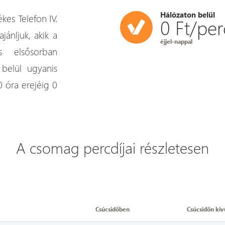
Hálózaton belül
kes Telefon IV.
0 Ft/per
jánljuk, akik a
éjjel-nappal
s elsősorban
belül ugyanis
0 óra erejéig 0
A csomag percdíjai részletesen
Csúcsidőben
Csúcsidőn kív