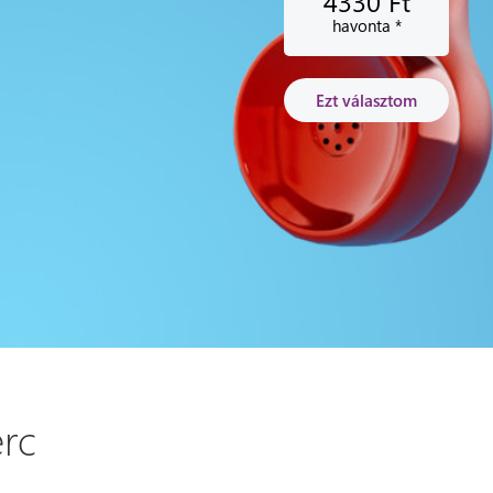
4330 Ft
havonta *
Ezt választom
erc