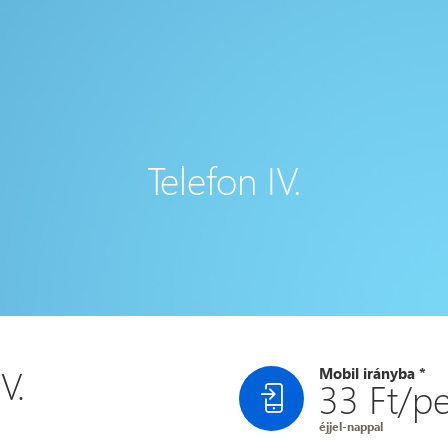
Telefon IV.
V.
Mobil irányba *
33 Ft/p
éjjel-nappal