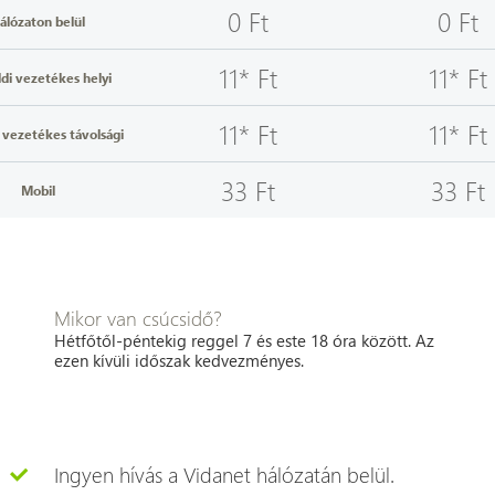
0 Ft
0 Ft
álózaton belül
11* Ft
11* Ft
ldi vezetékes helyi
11* Ft
11* Ft
i vezetékes távolsági
33 Ft
33 Ft
Mobil
Mikor van csúcsidő?
Hétfőtől-péntekig reggel 7 és este 18 óra között. Az
ezen kívüli időszak kedvezményes.
Ingyen hívás a Vidanet hálózatán belül.