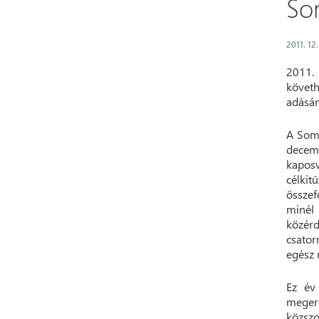
So
2011. 12.
2011. 
követh
adásán
A Somo
decemb
kapos
célkit
összef
minél
közérd
csato
egész 
Ez év
megerő
közszo