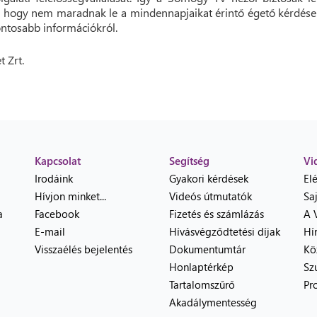
 hogy nem maradnak le a mindennapjaikat érintő égető kérdése
ontosabb információkról.
t Zrt.
Kapcsolat
Segítség
Vi
Irodáink
Gyakori kérdések
El
Hívjon minket...
Videós útmutatók
Sa
a
Facebook
Fizetés és számlázás
A 
E-mail
Hívásvégződtetési díjak
Hí
Visszaélés bejelentés
Dokumentumtár
Kö
Honlaptérkép
Sz
Tartalomszűrő
Pr
Akadálymentesség