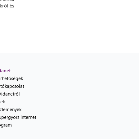
kről és
danet
érhetőségek
jtókapcsolat
Vidanetről
rek
zlemények
upergyors Internet
ogram