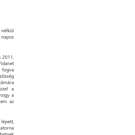
 nélkül
z napos
n 2011.
Vidanet
 fogva
özösség
számára
zzel a
 hogy a
nem az
épett,
satorna
ehetnek