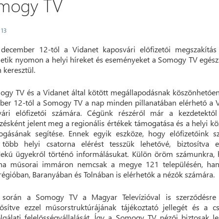
mogy TV
 13
december 12-től a Vidanet kaposvári előfizetői megszakítás
etik nyomon a helyi híreket és eseményeket a Somogy TV egés
 keresztül.
gy TV és a Vidanet által kötött megállapodásnak köszönhetőe
er 12-től a Somogy TV a nap minden pillanatában elérhető a 
vári előfizetői számára. Cégünk részéről már a kezdetektől
űzésként jelent meg a regionális értékek támogatása és a helyi k
ogásának segítése. Ennek egyik eszköze, hogy előfizetőink 
 több helyi csatorna elérést tesszük lehetővé, biztosítva e
ekű ügyekről történő informálásukat. Külön öröm számunkra,
rna műsorai immáron nemcsak a megye 121 településén, ha
régióban, Baranyában és Tolnában is elérhetők a nézők számára.
 során a Somogy TV a Magyar Televízióval is szerződésre l
sítve ezzel műsorstruktúrájának tájékoztató jellegét és a c
lgálati felelősségvállalását. Így a Somogy TV nézői biztosak l