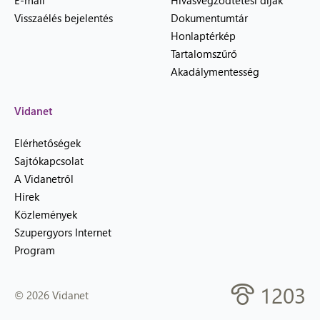
E-mail
Hívásvégződtetési díjak
Visszaélés bejelentés
Dokumentumtár
Honlaptérkép
Tartalomszűrő
Akadálymentesség
Vidanet
Elérhetőségek
Sajtókapcsolat
A Vidanetről
Hírek
Közlemények
Szupergyors Internet
Program
1203
© 2026 Vidanet