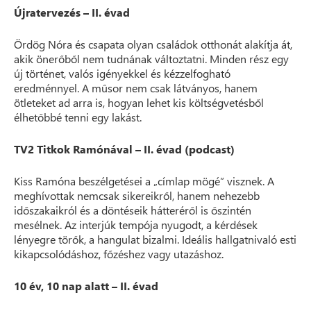
Újratervezés – II. évad
Ördög Nóra és csapata olyan családok otthonát alakítja át,
akik önerőből nem tudnának változtatni. Minden rész egy
új történet, valós igényekkel és kézzelfogható
eredménnyel. A műsor nem csak látványos, hanem
ötleteket ad arra is, hogyan lehet kis költségvetésből
élhetőbbé tenni egy lakást.
TV2 Titkok Ramónával – II. évad (podcast)
Kiss Ramóna beszélgetései a „címlap mögé” visznek. A
meghívottak nemcsak sikereikről, hanem nehezebb
időszakaikról és a döntéseik hátteréről is őszintén
mesélnek. Az interjúk tempója nyugodt, a kérdések
lényegre törők, a hangulat bizalmi. Ideális hallgatnivaló esti
kikapcsolódáshoz, főzéshez vagy utazáshoz.
10 év, 10 nap alatt – II. évad