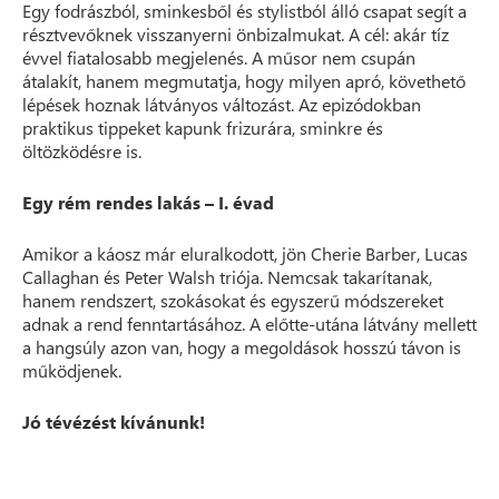
Egy fodrászból, sminkesből és stylistból álló csapat segít a
résztvevőknek visszanyerni önbizalmukat. A cél: akár tíz
évvel fiatalosabb megjelenés. A műsor nem csupán
átalakít, hanem megmutatja, hogy milyen apró, követhető
lépések hoznak látványos változást. Az epizódokban
praktikus tippeket kapunk frizurára, sminkre és
öltözködésre is.
Egy rém rendes lakás – I. évad
Amikor a káosz már eluralkodott, jön Cherie Barber, Lucas
Callaghan és Peter Walsh triója. Nemcsak takarítanak,
hanem rendszert, szokásokat és egyszerű módszereket
adnak a rend fenntartásához. A előtte-utána látvány mellett
a hangsúly azon van, hogy a megoldások hosszú távon is
működjenek.
Jó tévézést kívánunk!