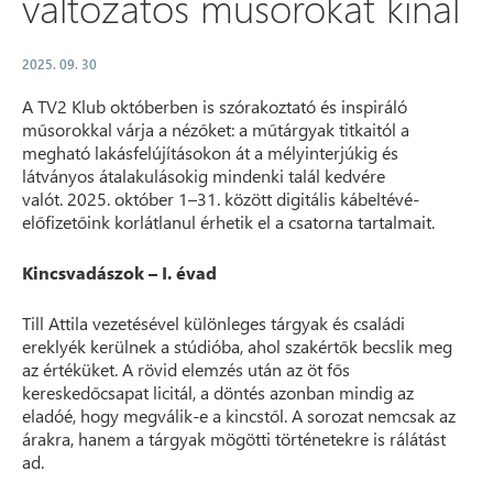
változatos műsorokat kínál
2025. 09. 30
A TV2 Klub októberben is szórakoztató és inspiráló
műsorokkal várja a nézőket: a műtárgyak titkaitól a
megható lakásfelújításokon át a mélyinterjúkig és
látványos átalakulásokig mindenki talál kedvére
valót. 2025. október 1–31. között digitális kábeltévé-
előfizetőink korlátlanul érhetik el a csatorna tartalmait.
Kincsvadászok – I. évad
Till Attila vezetésével különleges tárgyak és családi
ereklyék kerülnek a stúdióba, ahol szakértők becslik meg
az értéküket. A rövid elemzés után az öt fős
kereskedőcsapat licitál, a döntés azonban mindig az
eladóé, hogy megválik-e a kincstől. A sorozat nemcsak az
árakra, hanem a tárgyak mögötti történetekre is rálátást
ad.