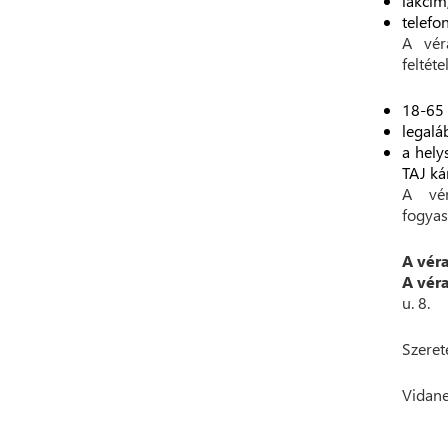
lakcím
telefo
A vér
feltéte
18-65 
legalá
a hely
TAJ ká
A vér
fogyas
A vér
A vér
u. 8.
Szeret
Vidane