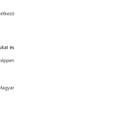
etkező
ukat és
képpen
 Magyar