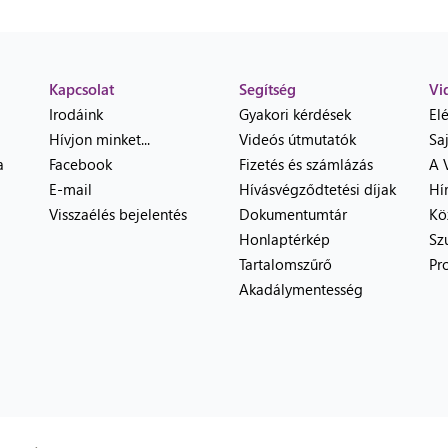
Kapcsolat
Segítség
Vi
Irodáink
Gyakori kérdések
El
Hívjon minket...
Videós útmutatók
Sa
a
Facebook
Fizetés és számlázás
A 
E-mail
Hívásvégződtetési díjak
Hí
Visszaélés bejelentés
Dokumentumtár
Kö
Honlaptérkép
Sz
Tartalomszűrő
Pr
Akadálymentesség