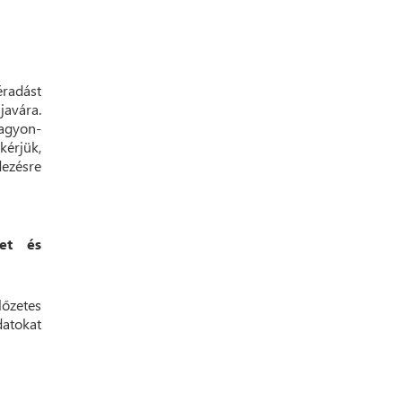
radást
javára.
nagyon-
kérjük,
ezésre
lőzetes
datokat