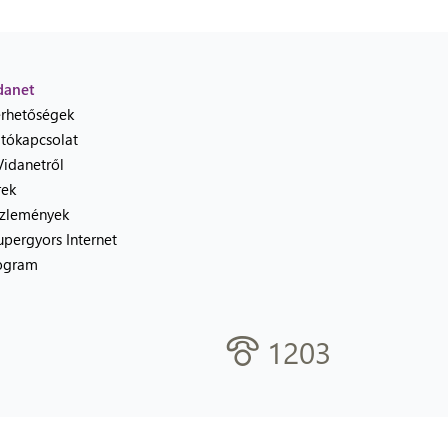
danet
érhetőségek
jtókapcsolat
Vidanetről
rek
zlemények
upergyors Internet
ogram
1203