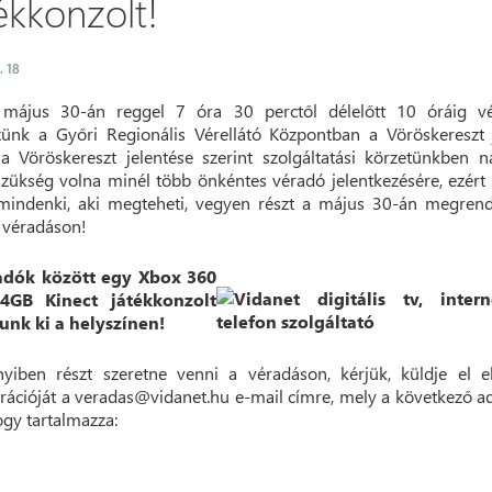
ékkonzolt!
. 18
 május 30-án reggel 7 óra 30 perctől délelőtt 10 óráig vé
ünk a Győri Regionális Vérellátó Központban a Vöröskereszt 
a Vöröskereszt jelentése szerint szolgáltatási körzetünkben 
zükség volna minél több önkéntes véradó jelentkezésére, ezért 
mindenki, aki megteheti, vegyen részt a május 30-án megrend
 véradáson!
adók között egy Xbox 360
4GB Kinect játékkonzolt
lunk ki a helyszínen!
iben részt szeretne venni a véradáson, kérjük, küldje el e
trációját a veradas@vidanet.hu e-mail címre, mely a következő a
hogy tartalmazza: