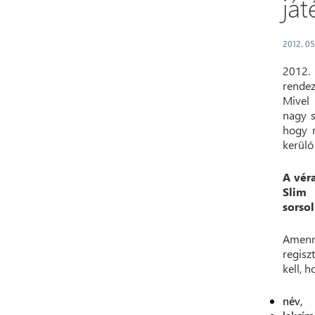
ját
2012. 05
2012.
rendez
Mivel 
nagy s
hogy 
kerülő
A vér
Slim 
sorso
Amenny
regisz
kell, 
név,