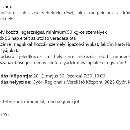
,
nszám.
adáson csak azok vehetnek részt, akik megfelelnek a köv
leknek:
év közötti, egészséges, minimum 50 kg-os személyek,
bb 56 nap eltelt az utolsó véradása óta,
színre magukkal hozzák személyi igazolványukat, lakcím kártyáj
rtyájukat.
adásra jelentkezők a helyszínre érkezés előtt minden
szanak bőséges mennyiségű folyadékot és táplálékot egyaránt!
adás időpontja:
2012. május 30. (szerda) 7:30-10:00
adás helyszíne:
Győri Regionális Vérellátó Központ; 9023 Győr,
ettel várunk mindenkit, mert segíteni jó!
t Zrt.