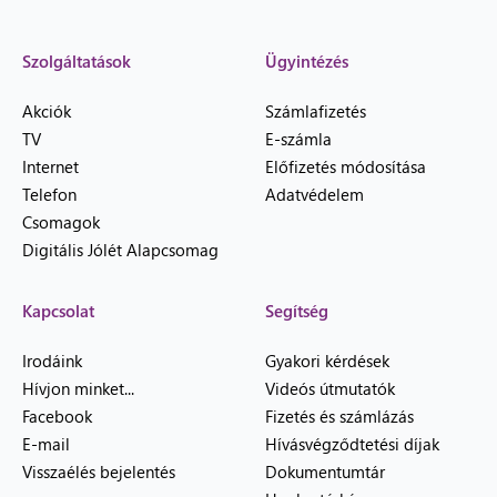
Szolgáltatások
Ügyintézés
Akciók
Számlafizetés
TV
E-számla
Internet
Előfizetés módosítása
Telefon
Adatvédelem
Csomagok
Digitális Jólét Alapcsomag
Kapcsolat
Segítség
Irodáink
Gyakori kérdések
Hívjon minket...
Videós útmutatók
Facebook
Fizetés és számlázás
E-mail
Hívásvégződtetési díjak
Visszaélés bejelentés
Dokumentumtár