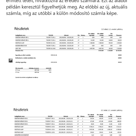
érintett tételt, hivatkozva az eredeti számlára. Ezt az alábbi
példán keresztül figyelhetjük meg. Az előbbi az új, aktuális
számla, míg az utóbbi a külön módosító számla képe.