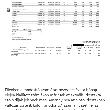
Ellenben a módosító számlázás bevezetésével a hónap
elején kiállított számlákon már csak az aktuális időszakra
szóló díjak jelennek meg. Amennyiben az előző időszakban
változás történt, külön „módosító” számlán vezeti fel az