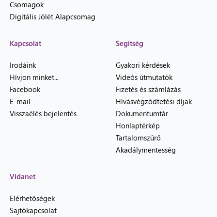
Csomagok
Digitális Jólét Alapcsomag
Kapcsolat
Segítség
Irodáink
Gyakori kérdések
Hívjon minket...
Videós útmutatók
Facebook
Fizetés és számlázás
E-mail
Hívásvégződtetési díjak
Visszaélés bejelentés
Dokumentumtár
Honlaptérkép
Tartalomszűrő
Akadálymentesség
Vidanet
Elérhetőségek
Sajtókapcsolat