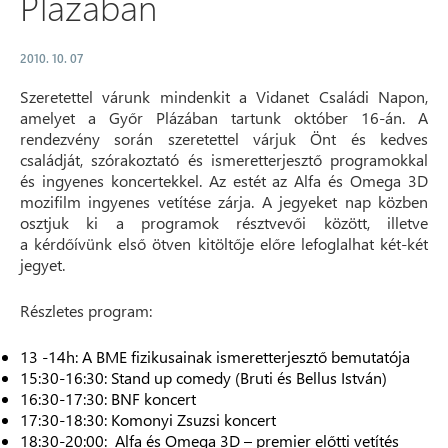
Plázában
2010. 10. 07
Szeretettel várunk mindenkit a Vidanet Családi Napon,
amelyet a Győr Plázában tartunk október 16-án. A
rendezvény során szeretettel várjuk Önt és kedves
családját, szórakoztató és ismeretterjesztő programokkal
és ingyenes koncertekkel. Az estét az Alfa és Omega 3D
mozifilm ingyenes vetítése zárja. A jegyeket nap közben
osztjuk ki a programok résztvevői között, illetve
a kérdőívünk első ötven kitöltője előre lefoglalhat két-két
jegyet.
Részletes program:
13 -14h: A BME fizikusainak ismeretterjesztő bemutatója
15:30-16:30: Stand up comedy (Bruti és Bellus István)
16:30-17:30: BNF koncert
17:30-18:30: Komonyi Zsuzsi koncert
18:30-20:00: Alfa és Omega 3D – premier előtti vetítés