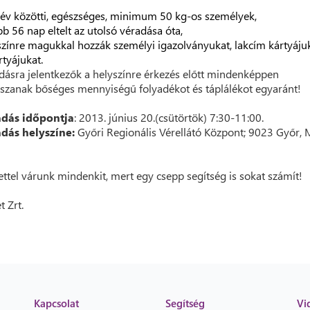
év közötti, egészséges, minimum 50 kg-os személyek,
bb 56 nap eltelt az utolsó véradása óta,
színre magukkal hozzák személyi igazolványukat, lakcím kártyáju
rtyájukat.
dásra jelentkezők a helyszínre érkezés előtt mindenképpen
szanak bőséges mennyiségű folyadékot és táplálékot egyaránt!
adás időpontja
: 2013. június 20.(csütörtök) 7:30-11:00.
adás helyszíne:
Győri Regionális Vérellátó Központ; 9023 Győr,
ettel várunk mindenkit, mert egy csepp segítség is sokat számít!
t Zrt.
Kapcsolat
Segítség
Vi