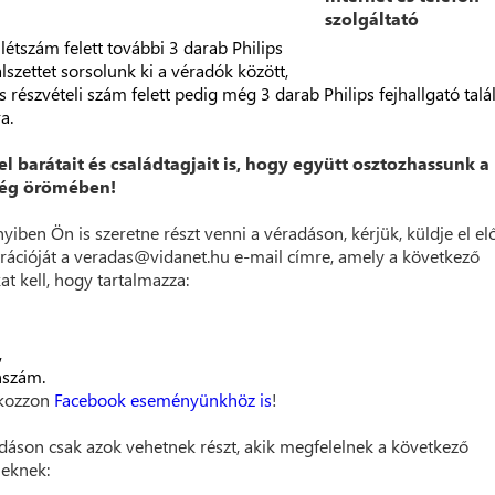
 létszám felett további 3 darab Philips
lszettet sorsolunk ki a véradók között,
s részvételi szám felett pedig még 3 darab Philips fejhallgató talá
a.
el barátait és családtagjait is, hogy együtt osztozhassunk a
ség örömében!
iben Ön is szeretne részt venni a véradáson, kérjük, küldje el el
trációját a veradas@vidanet.hu e-mail címre, amely a következő
at kell, hogy tartalmazza:
,
nszám.
akozzon
Facebook eseményünkhöz is
!
dáson csak azok vehetnek részt, akik megfelelnek a következő
leknek: