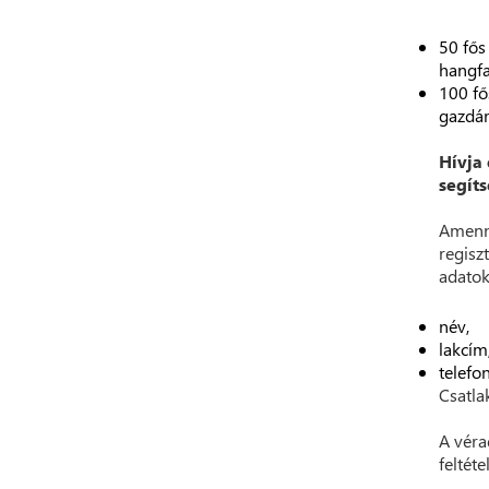
50 fős
hangfa
100 fő
gazdár
Hívja 
segít
Amenny
regisz
adatok
név,
lakcím
telefo
Csatl
A véra
feltéte