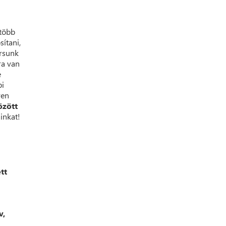
 több
sítani,
ársunk
ra van
e
bi
yen
özött
inkat!
tt