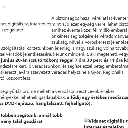
. 05
A biztonságos hazai vérellátást évente
mint 430 ezer egység vérrel lehet bizto
amihez évente közel fél millió embert
önkéntes segítségére és véradományá
szükség. Mivel a Vöröskereszt jelentés
t szolgáltatási körzetünkben jelenleg is nagy szükség volna továb
es véradók jelentkezésére, kérünk mindenkit, aki megteheti, veg
a
június 20-án (csütörtökön) reggel 7 óra 30 perc és 11 óra k
dezésre kerülő véradásunkon, és segítse ezzel beteg embertársa
skereszt javára szervezett véradás helyszíne a Győri Regionális
átó Központ lesz.
tségnyújtás öröme mellett a véradáson részt vevők értékes
ményekkel lehetnek gazdagabbak:
a fődíj egy értékes médiasze
ps DVD-lejátszó, hangfalszett, fejhallgató).
 többen segítünk, annál több
mény talál gazdára!