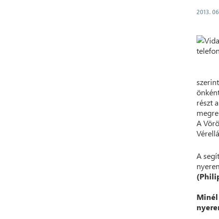
2013. 06
szerin
önként
részt 
megren
A Vörö
Vérell
A segí
nyere
(Phili
Minél
nyere