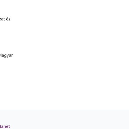
kat és
 Magyar
danet