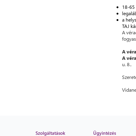
18-65 
legalá
a hely
TAJ ká
A véra
fogyas
A vér
A vér
u. 8..
Szeret
Vidane
Szolgáltatások
Ügyintézés