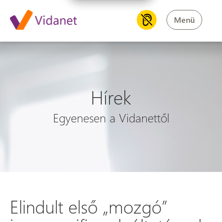
Menü
Hírek
Egyenesen a Vidanettől
Elindult első „mozgó”