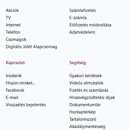
Akciók
Számlafizetés
TV
E-számla
Internet
Előfizetés módosítása
Telefon
Adatvédelem
Csomagok
Digitális Jólét Alapcsomag
Kapcsolat
Segítség
Irodáink
Gyakori kérdések
Hívjon minket...
Videós útmutatók
Facebook
Fizetés és számlázás
E-mail
Hívásvégződtetési díjak
Visszaélés bejelentés
Dokumentumtár
Honlaptérkép
Tartalomszűrő
Akadálymentesség