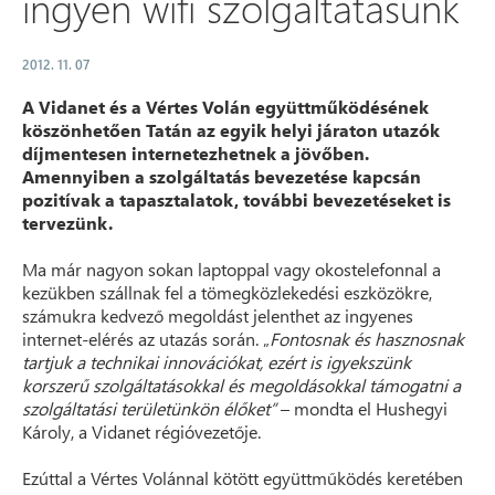
ingyen wifi szolgáltatásunk
2012. 11. 07
A Vidanet és a Vértes Volán együttműködésének
köszönhetően Tatán az egyik helyi járaton utazók
díjmentesen internetezhetnek a jövőben.
Amennyiben a szolgáltatás bevezetése kapcsán
pozitívak a tapasztalatok, további bevezetéseket is
tervezünk.
Ma már nagyon sokan laptoppal vagy okostelefonnal a
kezükben szállnak fel a tömegközlekedési eszközökre,
számukra kedvező megoldást jelenthet az ingyenes
internet-elérés az utazás során. „
Fontosnak és hasznosnak
tartjuk a technikai innovációkat, ezért is igyekszünk
korszerű szolgáltatásokkal és megoldásokkal támogatni a
szolgáltatási területünkön élőket”
– mondta el Hushegyi
Károly, a Vidanet régióvezetője.
Ezúttal a Vértes Volánnal kötött együttműködés keretében