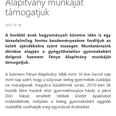
Alapítvány munkáját
támogatjuk
2013. 12. 18
A korábbi évek hagyományait követve idén is egy
társadalmilag fontos kezdeményezésre fordítjuk az
üzleti ajándékokra szánt összeget. Munkatársaink
döntése alapján a gyógyíthatatlan gyermekekért
dolgozó Szemem Fénye Alapítvány munkáját
támogatjuk.
A Szemem Fénye Alapítvány több mint 10 éve harcol nap
mint nap azért, hogy a súlyosan beteg gyermekek családjai
ne maradjanak magukra küzdelmük során, 2010-ben ők
hozták létre hazánk első gyermekhospice házát, a pécsi
Dóri Házat, emellett többek között Apaklubot
működtetnek, melyben a beteg gyermekükért aggódó
családfők oszthatják meg egymással érzéseiket.