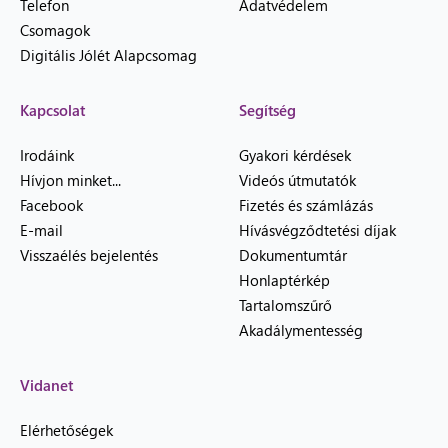
Telefon
Adatvédelem
Csomagok
Digitális Jólét Alapcsomag
Kapcsolat
Segítség
Irodáink
Gyakori kérdések
Hívjon minket...
Videós útmutatók
Facebook
Fizetés és számlázás
E-mail
Hívásvégződtetési díjak
Visszaélés bejelentés
Dokumentumtár
Honlaptérkép
Tartalomszűrő
Akadálymentesség
Vidanet
Elérhetőségek