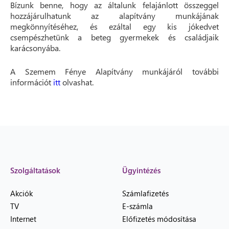
Bízunk benne, hogy az általunk felajánlott összeggel
hozzájárulhatunk az alapítvány munkájának
megkönnyítéséhez, és ezáltal egy kis jókedvet
csempészhetünk a beteg gyermekek és családjaik
karácsonyába.
A Szemem Fénye Alapítvány munkájáról további
információt
itt
olvashat.
Szolgáltatások
Ügyintézés
Akciók
Számlafizetés
TV
E-számla
Internet
Előfizetés módosítása