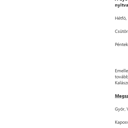
nyitva
Hétfő,
Csütör
Péntek
Emelle
tovább
Kalász
Megsz
Győr, 
Kaposv