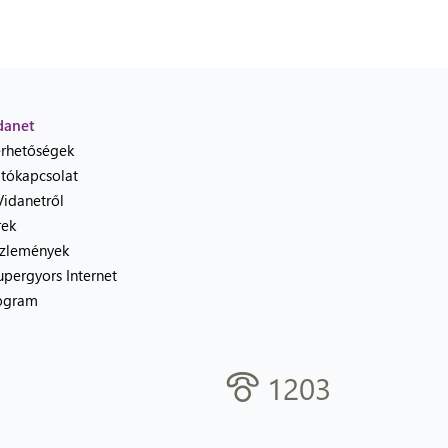
danet
érhetőségek
jtókapcsolat
Vidanetről
rek
zlemények
upergyors Internet
ogram
1203