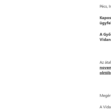
Pécs, 
Kapos
ügyfe
A Győ
Vidan
Az áta
novem
októbe
Megért
A Vida