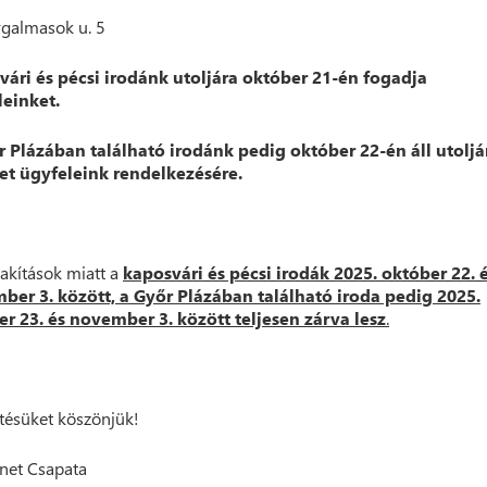
Irgalmasok u. 5
vári és pécsi irodánk utoljára október 21-én fogadja
leinket.
r Plázában található irodánk pedig október 22-én áll utoljá
et ügyfeleink rendelkezésére.
lakítások miatt a
kaposvári és pécsi irodák 2025. október 22. 
ber 3. között, a Győr Plázában található iroda pedig 2025.
r 23. és november 3. között teljesen zárva lesz
.
ésüket köszönjük!
net Csapata