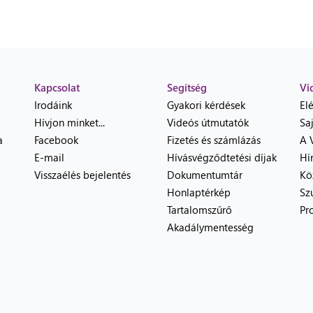
Kapcsolat
Segítség
Vi
Irodáink
Gyakori kérdések
El
Hívjon minket...
Videós útmutatók
Sa
a
Facebook
Fizetés és számlázás
A 
E-mail
Hívásvégződtetési díjak
Hí
Visszaélés bejelentés
Dokumentumtár
Kö
Honlaptérkép
Sz
Tartalomszűrő
Pr
Akadálymentesség