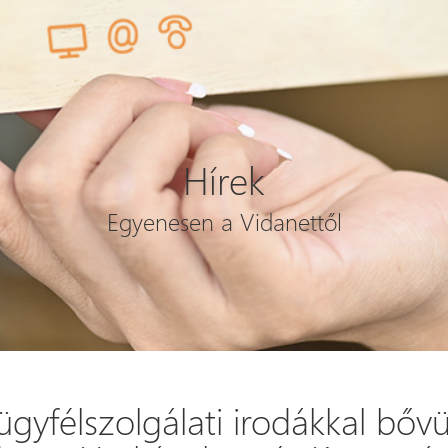
Hírek
Egyenesen a Vidanettől
ügyfélszolgálati irodákkal bővü