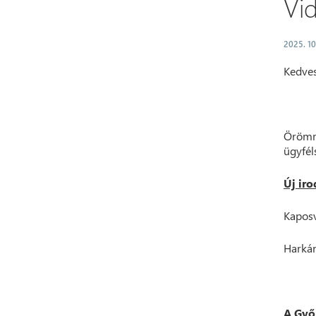
Vi
2025. 10
Kedves
Örömme
ügyfél
Új ir
Kaposvá
Harkán
A Győr