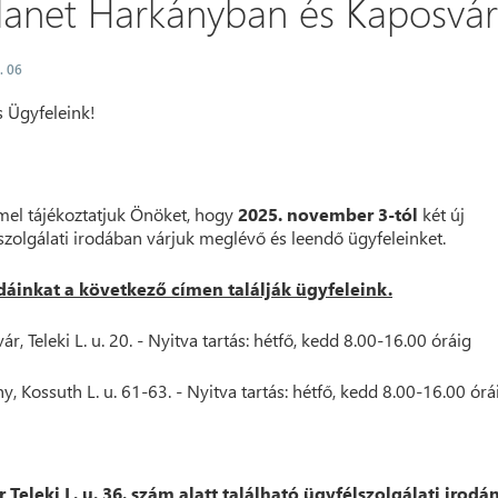
danet Harkányban és Kaposvá
. 06
 Ügyfeleink!
l tájékoztatjuk Önöket, hogy
2025. november 3-tól
két új
szolgálati irodában várjuk meglévő és leendő ügyfeleinket.
odáinkat a következő címen találják ügyfeleink.
r, Teleki L. u. 20. - Nyitva tartás: hétfő, kedd 8.00-16.00 óráig
y, Kossuth L. u. 61-63. - Nyitva tartás: hétfő, kedd 8.00-16.00 órá
 Teleki L. u. 36. szám alatt található ügyfélszolgálati irodá