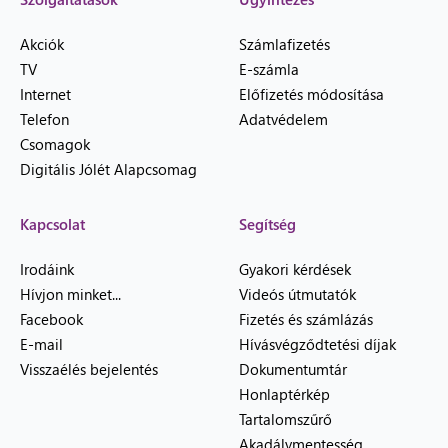
Akciók
Számlafizetés
TV
E-számla
Internet
Előfizetés módosítása
Telefon
Adatvédelem
Csomagok
Digitális Jólét Alapcsomag
Kapcsolat
Segítség
Irodáink
Gyakori kérdések
Hívjon minket...
Videós útmutatók
Facebook
Fizetés és számlázás
E-mail
Hívásvégződtetési díjak
Visszaélés bejelentés
Dokumentumtár
Honlaptérkép
Tartalomszűrő
Akadálymentesség