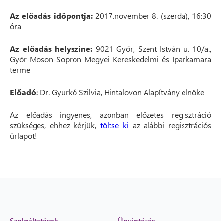
Az előadás időpontja:
2017.november 8. (szerda), 16:30
óra
Az előadás helyszíne:
9021 Győr, Szent István u. 10/a.,
Győr-Moson-Sopron Megyei Kereskedelmi és Iparkamara
terme
Előadó:
Dr. Gyurkó Szilvia, Hintalovon Alapítvány elnöke
Az előadás ingyenes, azonban előzetes regisztráció
szükséges, ehhez kérjük,
töltse ki
az alábbi regisztrációs
űrlapot!
Szolgáltatások
Ügyintézés