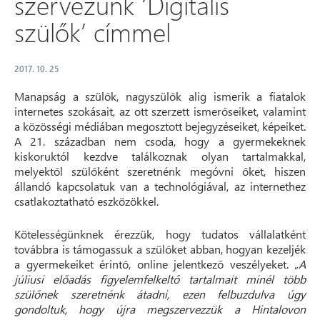
szervezünk ‘Digitális
szülők’ címmel
2017. 10. 25
Manapság a szülők, nagyszülők alig ismerik a fiatalok
internetes szokásait, az ott szerzett ismerőseiket, valamint
a közösségi médiában megosztott bejegyzéseiket, képeiket.
A 21. században nem csoda, hogy a gyermekeknek
kiskoruktól kezdve találkoznak olyan tartalmakkal,
melyektől szülőként szeretnénk megóvni őket, hiszen
állandó kapcsolatuk van a technológiával, az internethez
csatlakoztatható eszközökkel.
Kötelességünknek érezzük, hogy tudatos vállalatként
továbbra is támogassuk a szülőket abban, hogyan kezeljék
a gyermekeiket érintő, online jelentkező veszélyeket. „
A
júliusi előadás figyelemfelkeltő tartalmait minél több
szülőnek szeretnénk átadni, ezen felbuzdulva úgy
gondoltuk, hogy újra megszervezzük a Hintalovon