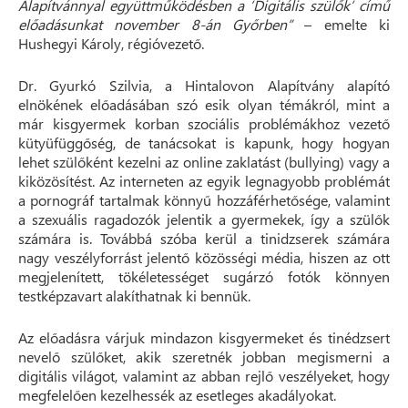
Alapítvánnyal együttműködésben a ’Digitális szülők’ című
előadásunkat november 8-án Győrben”
– emelte ki
Hushegyi Károly, régióvezető.
Dr. Gyurkó Szilvia, a Hintalovon Alapítvány alapító
elnökének előadásában szó esik olyan témákról, mint a
már kisgyermek korban szociális problémákhoz vezető
kütyüfüggőség, de tanácsokat is kapunk, hogy hogyan
lehet szülőként kezelni az online zaklatást (bullying) vagy a
kiközösítést. Az interneten az egyik legnagyobb problémát
a pornográf tartalmak könnyű hozzáférhetősége, valamint
a szexuális ragadozók jelentik a gyermekek, így a szülők
számára is. Továbbá szóba kerül a tinidzserek számára
nagy veszélyforrást jelentő közösségi média, hiszen az ott
megjelenített, tökéletességet sugárzó fotók könnyen
testképzavart alakíthatnak ki bennük.
Az előadásra várjuk mindazon kisgyermeket és tinédzsert
nevelő szülőket, akik szeretnék jobban megismerni a
digitális világot, valamint az abban rejlő veszélyeket, hogy
megfelelően kezelhessék az esetleges akadályokat.