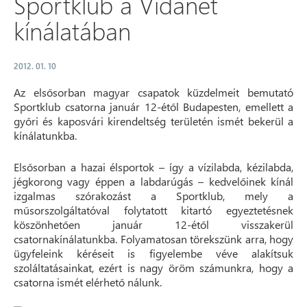
Sportklub a Vidanet
kínálatában
2012. 01. 10
Az elsősorban magyar csapatok küzdelmeit bemutató
Sportklub csatorna január 12-étől Budapesten, emellett a
győri és kaposvári kirendeltség területén ismét bekerül a
kínálatunkba.
Elsősorban a hazai élsportok – így a vízilabda, kézilabda,
jégkorong vagy éppen a labdarúgás – kedvelőinek kínál
izgalmas szórakozást a Sportklub, mely a
műsorszolgáltatóval folytatott kitartó egyeztetésnek
köszönhetően január 12-étől visszakerül
csatornakínálatunkba. Folyamatosan törekszünk arra, hogy
ügyfeleink kéréseit is figyelembe véve alakítsuk
szoláltatásainkat, ezért is nagy öröm számunkra, hogy a
csatorna ismét elérhető nálunk.