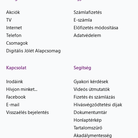
Akciók
Számlafizetés
TV
E-számla
Internet
Előfizetés módosítása
Telefon
Adatvédelem
Csomagok
Digitális Jólét Alapcsomag
Kapcsolat
Segítség
Irodáink
Gyakori kérdések
Hívjon minket...
Videós útmutatók
Facebook
Fizetés és számlázás
E-mail
Hívásvégződtetési díjak
Visszaélés bejelentés
Dokumentumtár
Honlaptérkép
Tartalomszűrő
Akadálymentesség