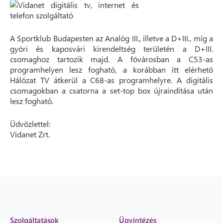
A Sportklub Budapesten az Analóg III., illetve a D+III., míg a
győri és kaposvári kirendeltség területén a D+III.
csomaghoz tartozik majd. A fővárosban a C53-as
programhelyen lesz fogható, a korábban itt elérhető
Hálózat TV átkerül a C68-as programhelyre. A digitális
csomagokban a csatorna a set-top box újraindítása után
lesz fogható.
Üdvözlettel:
Vidanet Zrt.
Szolgáltatások
Ügyintézés