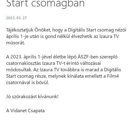
Start csomagban
2023. 03. 27
Tájékoztatjuk Önöket, hogy a Digitális Start csomag nézői
április 1-je után is gond nélkül élvezhetik az Izaura TV
műsorát.
A 2023. április 1-jével életbe lépő ÁSZF-ben szereplő
csatornakiosztás Izaura TV-t érintő változásai
módosultak. Az Izaura TV továbbra is marad a Digitális
Start csomag része, melynek kínálata emellett a Film4
csatornával is bővül.
Jó szórakozást kívánunk!
A Vidanet Csapata