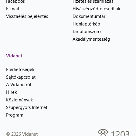
Facebook
Fizetés és számlázás
E-mail
Hívásvégződtetési díjak
Visszaélés bejelentés
Dokumentumtár
Honlaptérkép
Tartalomszűrő
Akadálymentesség
Vidanet
Elérhetőségek
Sajtókapcsolat
A Vidanetről
Hírek
Közlemények
Szupergyors Internet
Program
1203
© 2026 Vidanet