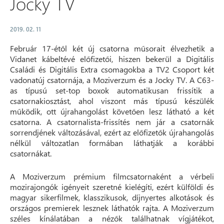
Jocky TV
2019. 02. 11
Február 17-étől két új csatorna műsorait élvezhetik a
Vidanet kábeltévé előfizetői, hiszen bekerül a Digitális
Családi és Digitális Extra csomagokba a TV2 Csoport két
vadonatúj csatornája, a Moziverzum és a Jocky TV. A C63-
as típusú set-top boxok automatikusan frissítik a
csatornakiosztást, ahol viszont más típusú készülék
működik, ott újrahangolást követően lesz látható a két
csatorna. A csatornalista-frissítés nem jár a csatornák
sorrendjének változásával, ezért az előfizetők újrahangolás
nélkül változatlan formában láthatják a korábbi
csatornákat.
A Moziverzum prémium filmcsatornaként a vérbeli
mozirajongók igényeit szeretné kielégíti, ezért külföldi és
magyar sikerfilmek, klasszikusok, díjnyertes alkotások és
országos premierek lesznek láthatók rajta. A Moziverzum
széles kínálatában a nézők találhatnak vígjátékot,