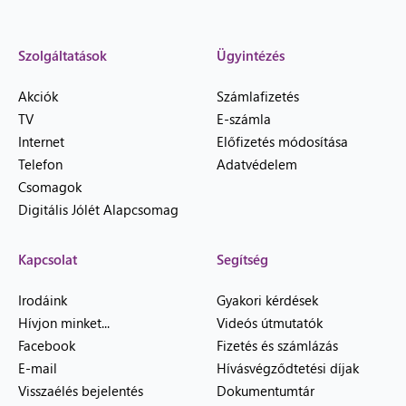
Szolgáltatások
Ügyintézés
Akciók
Számlafizetés
TV
E-számla
Internet
Előfizetés módosítása
Telefon
Adatvédelem
Csomagok
Digitális Jólét Alapcsomag
Kapcsolat
Segítség
Irodáink
Gyakori kérdések
Hívjon minket...
Videós útmutatók
Facebook
Fizetés és számlázás
E-mail
Hívásvégződtetési díjak
Visszaélés bejelentés
Dokumentumtár