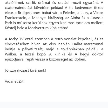
akciófilmet, sci-fit, drámát és családi mozit egyaránt. A
csatornaindulást követően például A kis kedvencek titkos
élete, a Bridget Jones babát vár, a Feledés, a Lucy, a Victor
Frankenstein, a Mennyei királyság, az Aloha és a Jurassic
Park is műsorra kerül sok egyéb izgalmas tartalom mellett.
Kóstolj bele a Moziverzum kínálatába!
A Jocky TV ezzel szemben a retró vonalat képviseli, és az
elnevezéséhez híven az első napján Dallas-maratonnal
indítja a pályafutását, majd a továbbiakban például a
Walker, a texasi kopó, A klinika és A hegyi doktor
epizódjaival repíti vissza a közönségét az időben.
Jó szórakozást kívánunk!
Vidanet Zrt.