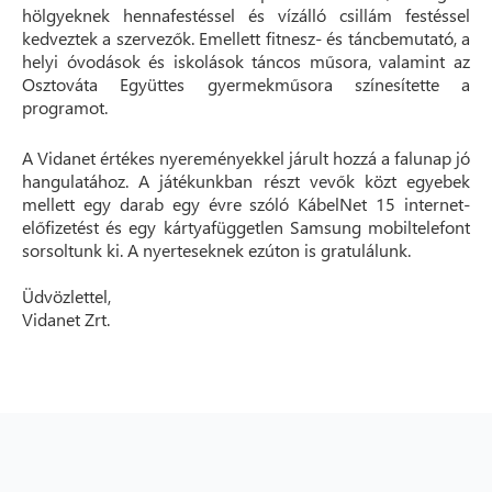
hölgyeknek hennafestéssel és vízálló csillám festéssel
kedveztek a szervezők. Emellett fitnesz- és táncbemutató, a
helyi óvodások és iskolások táncos műsora, valamint az
Osztováta Együttes gyermekműsora színesítette a
programot.
A Vidanet értékes nyereményekkel járult hozzá a falunap jó
hangulatához. A játékunkban részt vevők közt egyebek
mellett egy darab egy évre szóló KábelNet 15 internet-
előfizetést és egy kártyafüggetlen Samsung mobiltelefont
sorsoltunk ki. A nyerteseknek ezúton is gratulálunk.
Üdvözlettel,
Vidanet Zrt.