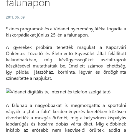
falunapon
2011. 06. 09
Színes programok és a Vidanet nyereményjátéka fogadta a
kiskorpádiakat június 25-én a falunapon.
A gyerekek próbára tehették magukat a Kaposvári
Önkéntes Tűzoltó és Életmentő Egyesület által felállított
kalandparkban, míg kézügyességüket aszfaltrajzok
készítésével mutathatták be. Emellett számos lehetőség,
így például játszóház, körhinta, légvár és ördöghinta
színesítette a napjukat.
A falunap a nagyobbakat is megmozgatta: a sportolni
vágyók a „fut a falu” kezdeményezés keretében közösen
élvezhették a mozgás örömét, míg a helyszínen kispályás
labdarúgás és kosárra dobás várta őket. Míg előbbinek
inkább az erősebb nem képviselői örültek, addig a