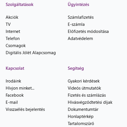
Szolgáltatások
Ügyintézés
Akciók
Számlafizetés
TV
E-számla
Internet
Előfizetés módosítása
Telefon
Adatvédelem
Csomagok
Digitális Jólét Alapcsomag
Kapcsolat
Segítség
Irodáink
Gyakori kérdések
Hívjon minket...
Videós útmutatók
Facebook
Fizetés és számlázás
E-mail
Hívásvégződtetési díjak
Visszaélés bejelentés
Dokumentumtár
Honlaptérkép
Tartalomszűrő