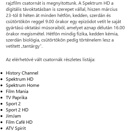
rajzfilm csatornát is megnyitottunk. A Spektrum HD a
digitális távoktatásban is szerepet vállal, hiszen március
23-tól 8 héten át minden hétfőn, kedden, szerdán és
csütörtökön reggel 9.00 órakor egy epizódot vetít le saját
gyártású oktatási műsoraiból, amelyet aznap délután 16.00
órakor megismétel. Hétfőn mindig fizika, kedden kémia,
szerdán biológia, csütörtökön pedig történelem lesz a
vetített „tantárgy”.
Az elérhetővé vált csatornák részletes listája:
History Channel
Spektrum HD
Spektrum Home
Film Mania
TV Paprika
Sport 2
Sport 2 HD
JimJam
Film Café HD
ATV Spirit