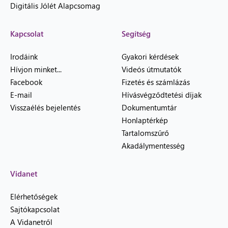
Digitális Jólét Alapcsomag
Kapcsolat
Segítség
Irodáink
Gyakori kérdések
Hívjon minket...
Videós útmutatók
Facebook
Fizetés és számlázás
E-mail
Hívásvégződtetési díjak
Visszaélés bejelentés
Dokumentumtár
Honlaptérkép
Tartalomszűrő
Akadálymentesség
Vidanet
Elérhetőségek
Sajtókapcsolat
A Vidanetről