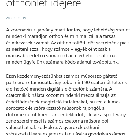
otthonlét idejére
2020. 03. 19
A koronavírus-járvány miatt fontos, hogy lehetőség szerint
mindenki maradjon otthon és minimalizálja a társas
érintkezések számát. Az otthon töltött időt szeretnénk picit
színesíteni azzal, hogy számos – egyébként csak a
magasabb értékű csomagokban elérhető – csatornát
minden ügyfelünk számára kódolatlanul továbbítunk.
Ezen kezdeményezésünket számos műsorszolgáltató
partnerünk támogatta, így több mint 90 csatornát tettünk
elérhetővé minden digitális előfizetőnk számára. A
csatornák kínálata között mindenki megtalálhatja az
érdeklődésének megfelelő tartalmakat, hiszen a filmek,
sorozatok és szórakoztató műsorok rajongói, a
dokumentumfilmek iránt érdeklődők, illetve a sport vagy
zene szerelmesei is számos csatorna műsoraiból
válogathatnak kedvükre. A gyerekek otthoni
szórakoztatására és játékos tanulására gondolva számos