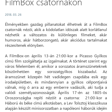
FilmBox csatornákon
2018. 03. 26
Élményekben gazdag pillanatokat élhetnek át a FilmBox
csatornák nézői, akik a kódolatlan időszak alatt korlátlanul
nézhetik a változatos és különleges filmeket, akár
humoros, akár hátborzongató, akár akciódus tartalmakat
részesítenek előnyben.
A FilmBox-on április 13-án 21:00-kor a Picasso Gyilkos
című film szolgáltatja az izgalmakat. A történet szerint egy
város félelemben él, amikor a sorozatos áramszüneteknek
köszönhetően egy sorozatgyilkos kiszabadul. Az
áramszünet közepén hét vadidegen csapdába esik egy
irodaépületben, és mindannyian a gyilkos célpontjaivá
válnak, míg ő arra az egy emberre vadászik, aki tudja a
valódi személyazonosságát. Április 17-én az 1805-ös
Oroszországba repíti nézőit a csatorna: 21:00-kor a
Háború és béke című alkotásban, a Lev Tolsztoj klasszikusa
alapján készült minisorozatban a napóleoni háborúk idején