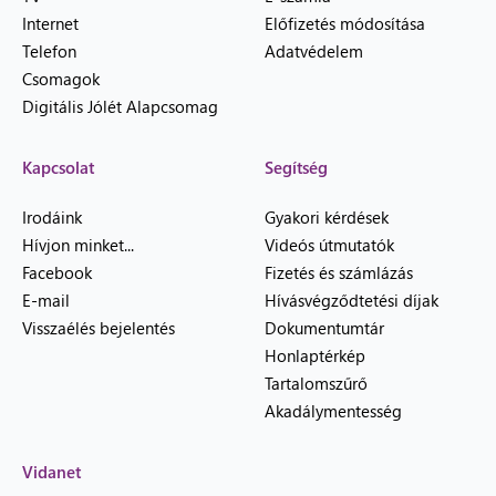
Internet
Előfizetés módosítása
Telefon
Adatvédelem
Csomagok
Digitális Jólét Alapcsomag
Kapcsolat
Segítség
Irodáink
Gyakori kérdések
Hívjon minket...
Videós útmutatók
Facebook
Fizetés és számlázás
E-mail
Hívásvégződtetési díjak
Visszaélés bejelentés
Dokumentumtár
Honlaptérkép
Tartalomszűrő
Akadálymentesség
Vidanet