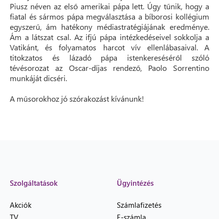
Piusz néven az első amerikai pápa lett. Úgy tűnik, hogy a
fiatal és sármos pápa megválasztása a bíborosi kollégium
egyszerű, ám hatékony médiastratégiájának eredménye.
Ám a látszat csal. Az ifjú pápa intézkedéseivel sokkolja a
Vatikánt, és folyamatos harcot vív ellenlábasaival. A
titokzatos és lázadó pápa istenkereséséről szóló
tévésorozat az Oscar-díjas rendező, Paolo Sorrentino
munkáját dicséri.
A műsorokhoz jó szórakozást kívánunk!
Szolgáltatások
Ügyintézés
Akciók
Számlafizetés
TV
E-számla