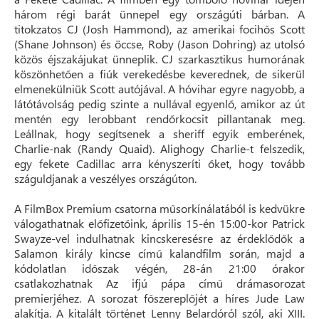
három régi barát ünnepel egy országúti bárban. A
titokzatos CJ (Josh Hammond), az amerikai focihős Scott
(Shane Johnson) és öccse, Roby (Jason Dohring) az utolsó
közös éjszakájukat ünneplik. CJ szarkasztikus humorának
köszönhetően a fiúk verekedésbe keverednek, de sikerül
elmenekülniük Scott autójával. A hóvihar egyre nagyobb, a
látótávolság pedig szinte a nullával egyenlő, amikor az út
mentén egy lerobbant rendőrkocsit pillantanak meg.
Leállnak, hogy segítsenek a sheriff egyik emberének,
Charlie-nak (Randy Quaid). Alighogy Charlie-t felszedik,
egy fekete Cadillac arra kényszeríti őket, hogy tovább
száguldjanak a veszélyes országúton.
A FilmBox Premium csatorna műsorkínálatából is kedvükre
válogathatnak előfizetőink, április 15-én 15:00-kor Patrick
Swayze-vel indulhatnak kincskeresésre az érdeklődők a
Salamon király kincse című kalandfilm során, majd a
kódolatlan időszak végén, 28-án 21:00 órakor
csatlakozhatnak Az ifjú pápa című drámasorozat
premierjéhez. A sorozat főszereplőjét a híres Jude Law
alakítja. A kitalált történet Lenny Belardóról szól, aki XIII.