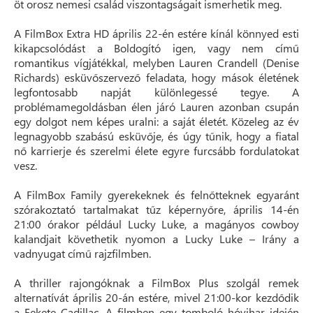
öt orosz nemesi család viszontagságait ismerhetik meg.
A FilmBox Extra HD április 22-én estére kínál könnyed esti
kikapcsolódást a Boldogító igen, vagy nem című
romantikus vígjátékkal, melyben Lauren Crandell (Denise
Richards) esküvőszervező feladata, hogy mások életének
legfontosabb napját különlegessé tegye. A
problémamegoldásban élen járó Lauren azonban csupán
egy dolgot nem képes uralni: a saját életét. Közeleg az év
legnagyobb szabású esküvője, és úgy tűnik, hogy a fiatal
nő karrierje és szerelmi élete egyre furcsább fordulatokat
vesz.
A FilmBox Family gyerekeknek és felnőtteknek egyaránt
szórakoztató tartalmakat tűz képernyőre, április 14-én
21:00 órakor például Lucky Luke, a magányos cowboy
kalandjait követhetik nyomon a Lucky Luke – Irány a
vadnyugat című rajzfilmben.
A thriller rajongóknak a FilmBox Plus szolgál remek
alternatívát április 20-án estére, mivel 21:00-kor kezdődik
a Fekete Cadillac. A filmben egy tomboló hóvihar idején