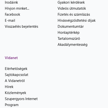
Irodáink
Gyakori kérdések
Hívjon minket...
Videós útmutatók
Facebook
Fizetés és számlázás
E-mail
Hívásvégződtetési díjak
Visszaélés bejelentés
Dokumentumtár
Honlaptérkép
Tartalomszűrő
Akadálymentesség
Vidanet
Elérhetőségek
Sajtókapcsolat
A Vidanetről
Hírek
Közlemények
Szupergyors Internet
Program