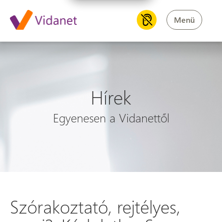
Menü
Hírek
Egyenesen a Vidanettől
Szórakoztató, rejtélyes,