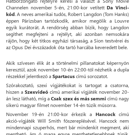
Hátborzongató rejtélyre keresi a választ a Sony Movie
Channelen november 5-én, 21:00-kor vetített
Da Vinci-
kód
. A neves amerikai tudós, Robert Langdon (Tom Hanks)
éppen Párizsban tartózkodik, amikor megölik a Louvre
egyik kurátorát. A rendőrség abban bízik, hogy Langdon
segíthet megfejteni a rejtélyt, aki azonban nemsokára
rájön, hogy két titkos egyházi társaság, a Sion testvérei és
az Opus Dei évszázadok óta tartó harcába keveredett bele.
Akik szívesen élik át a történelmi pillanatokat képernyőn
keresztül, azok november 10-én 22:00-től nézhetik a dupla
részekkel jelentkező a
Spartacus
című sorozatot.
Szórakoztató, szexi vígjátékokat is tartogat a csatorna,
hiszen a
Szexvideó
című amerikai vígjáték november 20-
án lesz látható, míg a
Csak szex és más semmi
című nagy
sikerű magyar filmet november 14-én tűzik műsorra.
November 19-én 21:00-kor érkezik a
Hancock
című
akció-vígjáték Will Smith főszereplésével. Hancock nem
mindennapi szuperhős, mert bár mindenkit megment, aki
menthető, ám ő maga egyre menthetetlenebbnek tűnik,