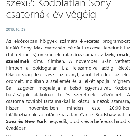
szexi?: Kódolatlan Sony
csatornák év végéig
2018. 10. 29
Az elsősorban hölgyek számára élvezetes programokat
kínáló Sony Max csatornán például részesei lehetünk Liz
(Julia Roberts) önismereti kalandozásainak az
Ízek, imák,
szerelmek
című filmben. A november 3-án vetített
filmben a boldogtalan Liz, felszámolva addigi életét
Olaszország felé veszi az irányt, ahol felfedezi az élet
örömeit, Indiában a szellemét és a lelkét ápolja, mígnem
Bali szigetén megtalálja a belső egyensúlyát. Közben
barátságok alakulnak ki és szerelmek szövődnek. A
csatorna további tartalmakkal is készül a nézők számára,
hiszen novemberben minden este 20:00-kor
találkozhatnak az utánozhatatlan Carrie Bradshaw-val, a
Szex és New York
negyedik, ötödik és a befejező, hatodik
évadában.