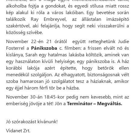
alkoholba fojtja a gondokat, és egyedi stílusa miatt rossz
kép alakul ki róla a város lakóiban. Egy bevetése során
találkozik Ray Embreyvel, az állástalan imázsépítő
szakértővel, aki felajánlja, hogy segít neki visszakerülni a
közösség szívébe.
November 22-én 21 órától együtt retteghetünk Judie
Fosterrel a
Pánikszoba
c. filmben: a frissen elvált nő és
kislánya, Sarah egy hatalmas lakásba költözik, aminek van
egy használaton kívüli helyisége, egy pánikszoba is. A ház
korábbi lakója azért építette, hogy betörők ellen
menedékül szolgáljon. Az elhagyatott, biztonságosnak vélt
szoba hamarosan jó szolgálatot tesz a háziaknak, amikor
egy éjjel három férfi tör be a házba.
November 30-án 18:45-kor pedig nem kevesebb, mint az
emberiség jövője a tét! Jön a
Terminátor – Megváltás.
Jó szórakozást kívánunk!
Vidanet Zrt.