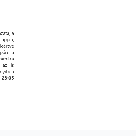
zata, a
apján,
eértve
upán a
számára
 az is
nyiben
s 23:05