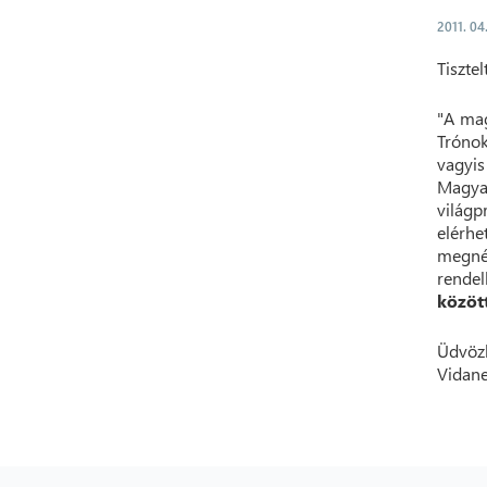
2011. 04
Tisztel
"A mag
Tróno
vagyi
Magya
világp
elérh
megné
rendel
közöt
Üdvözl
Vidane