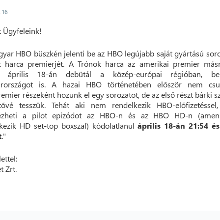
. 16
t Ügyfeleink!
yar HBO büszkén jelenti be az HBO legújabb saját gyártású soro
k harca premierjét. A Trónok harca az amerikai premier másn
s április 18-án debütál a közép-európai régióban, bel
rországot is. A hazai HBO történetében először nem cs
remier részeként hozunk el egy sorozatot, de az első részt bárki 
etővé tesszük. Tehát aki nem rendelkezik HBO-előfizetéssel,
zheti a pilot epizódot az HBO-n és az HBO HD-n (amen
kezik HD set-top boxszal) kódolatlanul
április 18-án 21:54 é
t
."
ettel:
t Zrt.