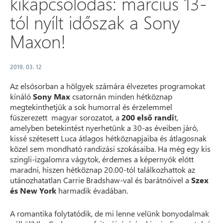
kikapcsolódás: március 13-
tól nyílt időszak a Sony
Maxon!
2019. 03. 12
Az elsősorban a hölgyek számára élvezetes programokat
kínáló
Sony Max
csatornán minden hétköznap
megtekinthetjük a sok humorral és érzelemmel
fűszerezett magyar sorozatot, a
200 első randi
t,
amelyben betekintést nyerhetünk a 30-as éveiben járó,
kissé szétesett Luca átlagos hétköznapjaiba és átlagosnak
közel sem mondható randizási szokásaiba. Ha még egy kis
szingli-izgalomra vágytok, érdemes a képernyők előtt
maradni, hiszen hétköznap 20.00-tól találkozhattok az
utánozhatatlan Carrie Bradshaw-val és barátnőivel a
Szex
és New York
harmadik évadában.
A romantika folytatódik, de mi lenne velünk bonyodalmak