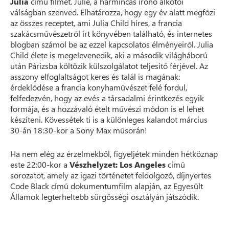
Julia
című filmet. Julie, a harmincas írónő alkotói
válságban szenved. Elhatározza, hogy egy év alatt megfőzi
az összes receptet, ami Julia Child híres, a francia
szakácsművészetről írt könyvében található, és internetes
blogban számol be az ezzel kapcsolatos élményeiről. Julia
Child élete is megelevenedik, aki a második világháború
után Párizsba költözik külszolgálatot teljesítő férjével. Az
asszony elfoglaltságot keres és talál is magának:
érdeklődése a francia konyhaművészet felé fordul,
felfedezvén, hogy az evés a társadalmi érintkezés egyik
formája, és a hozzávaló ételt művészi módon is el lehet
készíteni. Kövessétek ti is a különleges kalandot március
30-án 18:30-kor a Sony Max műsorán!
Ha nem elég az érzelmekből, figyeljétek minden hétköznap
este 22:00-kor a
Vészhelyzet: Los Angeles
című
sorozatot, amely az igazi történetet feldolgozó, díjnyertes
Code Black című dokumentumfilm alapján, az Egyesült
Államok legterheltebb sürgősségi osztályán játszódik.