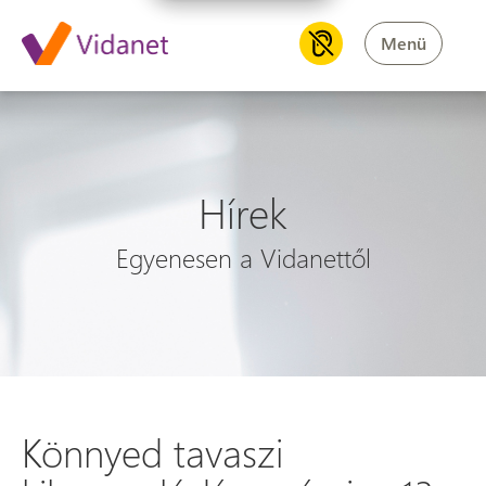
Menü
Hírek
Egyenesen a Vidanettől
Könnyed tavaszi