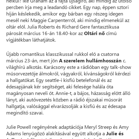
nélkül? Ike Graham az a fajta újságíró, aki mindig az utolsó
percben írja meg a leadandó cikket. Egy nap, éppen sztori
híján késlekedik, amikor egy bárban egy részeg idegen
mesél neki Maggie Carpenterről, aki mindig elmenekül az
oltár elől. Julia Roberts és Richard Gere fantasztikusa
párosát március 16-án 18.40-kor az
Oltári nő
című
vígjátékban láthatjátok.
Újabb romantikus klasszikussal rukkol elő a csatorna
március 23-án, mert jön
A szerelem hullámhosszán
c.
világhírű alkotás. Karácsony este a rádióban egy talk-show
műsorvezetője álmokról, vágyakról, kívánságokról kérdezi
a hallgatókat. Egy seattle-i kisfiú betelefonál és az
édesapjának kér segítséget, aki felesége halála óta
magányosan neveli őt. Annie-t, a bájos, házasság előtt álló
lányt, aki autóvezetés közben a rádió éjszakai műsorát
hallgatja, valósággal elvarázsolják a kisfiú és az édesapa
megindító szavai.
Julie Powell regényének adaptációja Meryl Streep és Amy
Adams lenyűgöző alakításával együtt alkotja a
Julie és