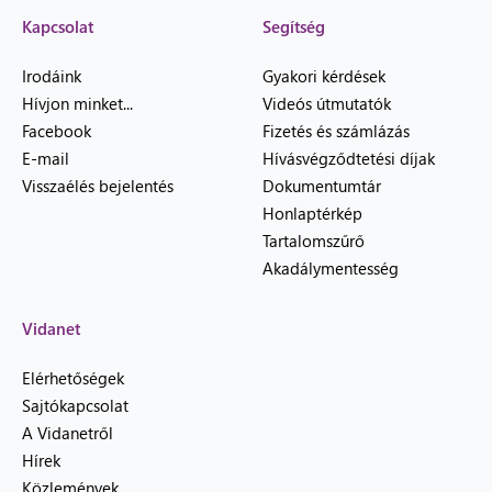
Kapcsolat
Segítség
Irodáink
Gyakori kérdések
Hívjon minket...
Videós útmutatók
Facebook
Fizetés és számlázás
E-mail
Hívásvégződtetési díjak
Visszaélés bejelentés
Dokumentumtár
Honlaptérkép
Tartalomszűrő
Akadálymentesség
Vidanet
Elérhetőségek
Sajtókapcsolat
A Vidanetről
Hírek
Közlemények