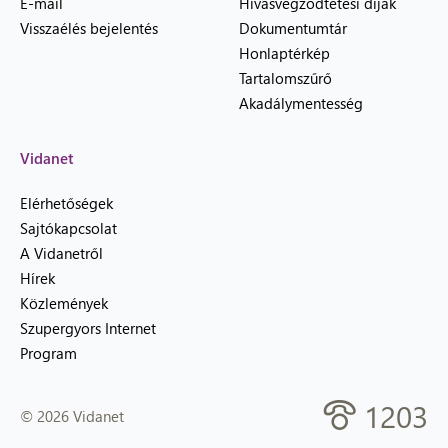
E-mail
Hívásvégződtetési díjak
Visszaélés bejelentés
Dokumentumtár
Honlaptérkép
Tartalomszűrő
Akadálymentesség
Vidanet
Elérhetőségek
Sajtókapcsolat
A Vidanetről
Hírek
Közlemények
Szupergyors Internet
Program
1203
© 2026 Vidanet