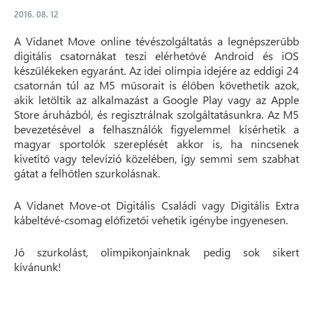
2016. 08. 12
A Vidanet Move online tévészolgáltatás a legnépszerűbb
digitális csatornákat teszi elérhetővé Android és iOS
készülékeken egyaránt. Az idei olimpia idejére az eddigi 24
csatornán túl az M5 műsorait is élőben követhetik azok,
akik letöltik az alkalmazást a Google Play vagy az Apple
Store áruházból, és regisztrálnak szolgáltatásunkra. Az M5
bevezetésével a felhasználók figyelemmel kísérhetik a
magyar sportolók szereplését akkor is, ha nincsenek
kivetítő vagy televízió közelében, így semmi sem szabhat
gátat a felhőtlen szurkolásnak.
A Vidanet Move-ot Digitális Családi vagy Digitális Extra
kábeltévé-csomag előfizetői vehetik igénybe ingyenesen.
Jó szurkolást, olimpikonjainknak pedig sok sikert
kívánunk!