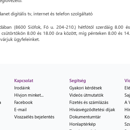
régióvezető.
dában (8600 Siófok, Fő u. 204-210.) hétfőtől szerdáig 8.00 é
, csütörtökön 8.00 és 18.00 óra között, míg pénteken 8.00 és 14
 várjuk ügyfeleinket.
Kapcsolat
Segítség
Vi
Irodáink
Gyakori kérdések
El
Hívjon minket...
Videós útmutatók
Sa
a
Facebook
Fizetés és számlázás
A 
E-mail
Hívásvégződtetési díjak
Hí
Visszaélés bejelentés
Dokumentumtár
Kö
Honlaptérkép
Sz