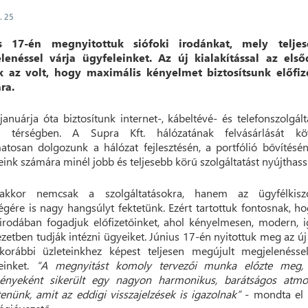
. 25
s 17-én megnyitottuk siófoki irodánkat, mely telje
lenéssel várja ügyfeleinket. Az új kialakítással az első
k az volt, hogy maximális kényelmet biztosítsunk előfiz
ra.
januárja óta biztosítunk internet-, kábeltévé- és telefonszolgált
ki térségben. A Supra Kft. hálózatának felvásárlását kö
atosan dolgozunk a hálózat fejlesztésén, a portfólió bővítésé
eink számára minél jobb és teljesebb körű szolgáltatást nyújthas
akkor nemcsak a szolgáltatásokra, hanem az ügyfélkiszo
gére is nagy hangsúlyt fektetünk. Ezért tartottuk fontosnak, h
irodában fogadjuk előfizetőinket, ahol kényelmesen, modern, 
zetben tudják intézni ügyeiket. Június 17-én nyitottuk meg az új 
korábbi üzleteinkhez képest teljesen megújult megjelenéssel
einket.
“A megnyitást komoly tervezői munka előzte meg,
ényeként sikerült egy nagyon harmonikus, barátságos atmos
enünk, amit az eddigi visszajelzések is igazolnak”
- mondta el 