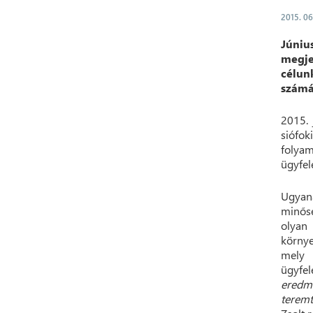
2015. 06
Júniu
megje
célun
számá
2015. 
siófo
folyam
ügyfel
Ugyan
minősé
olyan 
környe
mely 
ügyfel
eredm
teremt