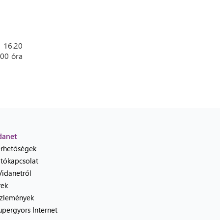
s 16.20
.00 óra
danet
érhetőségek
jtókapcsolat
Vidanetről
rek
zlemények
upergyors Internet