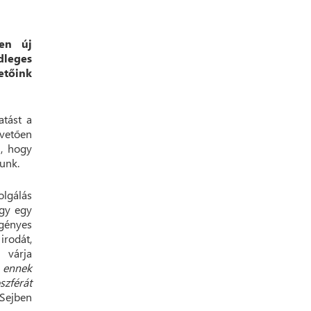
sen új
dleges
etőink
atást a
vetően
n, hogy
sunk.
lgálás
ogy egy
igényes
irodát,
 várja
 ennek
zférát
Sejben