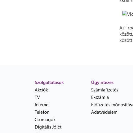
Zsolt 
Az iro
között
között
Szolgáltatások
Ügyintézés
Akciók
Számlafizetés
TV
E-számla
Internet
Előfizetés módosítás
Telefon
Adatvédelem
Csomagok
Digitális Jólét