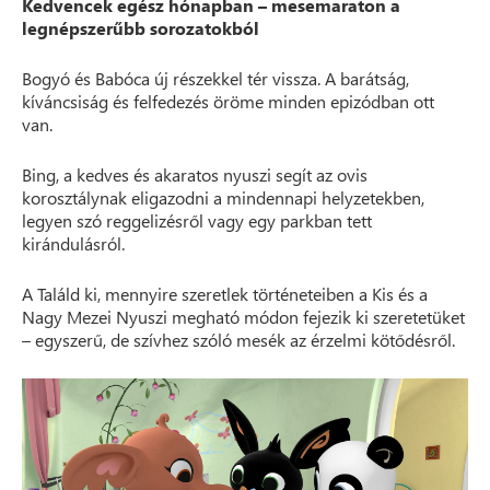
Kedvencek egész hónapban – mesemaraton a
legnépszerűbb sorozatokból
Bogyó és Babóca új részekkel tér vissza. A barátság,
kíváncsiság és felfedezés öröme minden epizódban ott
van.
Bing, a kedves és akaratos nyuszi segít az ovis
korosztálynak eligazodni a mindennapi helyzetekben,
legyen szó reggelizésről vagy egy parkban tett
kirándulásról.
A Találd ki, mennyire szeretlek történeteiben a Kis és a
Nagy Mezei Nyuszi megható módon fejezik ki szeretetüket
– egyszerű, de szívhez szóló mesék az érzelmi kötődésről.