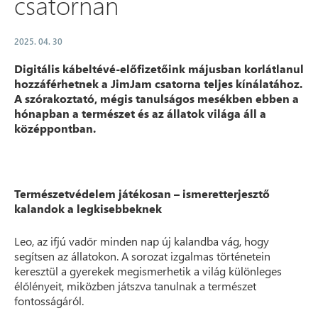
csatornán
2025. 04. 30
Digitális kábeltévé-előfizetőink májusban korlátlanul
hozzáférhetnek a JimJam csatorna teljes kínálatához.
A szórakoztató, mégis tanulságos mesékben ebben a
hónapban a természet és az állatok világa áll a
középpontban.
Természetvédelem játékosan – ismeretterjesztő
kalandok a legkisebbeknek
Leo, az ifjú vadőr minden nap új kalandba vág, hogy
segítsen az állatokon. A sorozat izgalmas történetein
keresztül a gyerekek megismerhetik a világ különleges
élőlényeit, miközben játszva tanulnak a természet
fontosságáról.