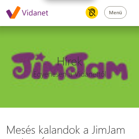
Menü
Hírek
Egyenesen a Vidanettől
Mesés kalandok a JimJam