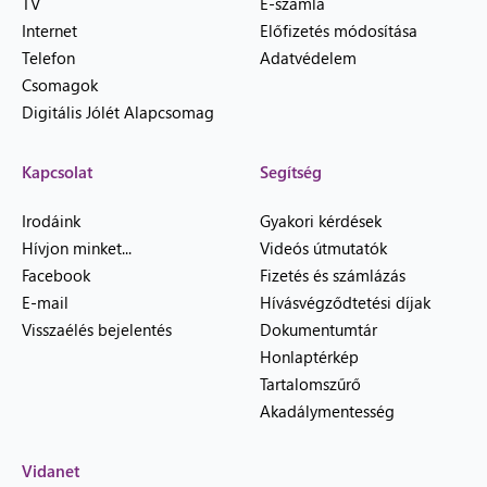
TV
E-számla
Internet
Előfizetés módosítása
Telefon
Adatvédelem
Csomagok
Digitális Jólét Alapcsomag
Kapcsolat
Segítség
Irodáink
Gyakori kérdések
Hívjon minket...
Videós útmutatók
Facebook
Fizetés és számlázás
E-mail
Hívásvégződtetési díjak
Visszaélés bejelentés
Dokumentumtár
Honlaptérkép
Tartalomszűrő
Akadálymentesség
Vidanet